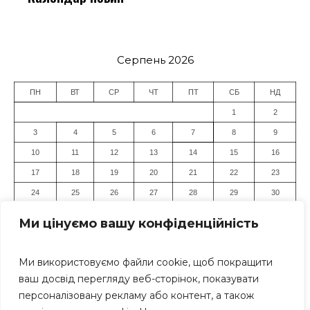
Серпень 2026
ПН
ВТ
СР
ЧТ
ПТ
СБ
НД
1
2
3
4
5
6
7
8
9
10
11
12
13
14
15
16
17
18
19
20
21
22
23
24
25
26
27
28
29
30
31
Ми цінуємо вашу конфіденційність
« Лип
Ми використовуємо файли cookie, щоб покращити
ваш досвід перегляду веб-сторінок, показувати
персоналізовану рекламу або контент, а також