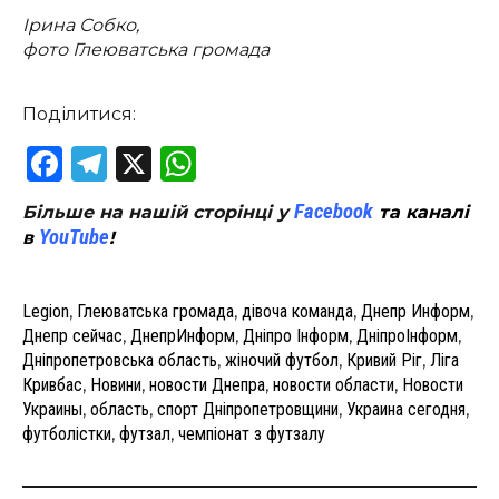
Ірина Собко,
фото Глеюватська громада
Поділитися:
Facebook
Telegram
X
WhatsApp
Facebook
Більше на нашій сторінці у
та каналі
YouTube
в
!
Legion
,
Глеюватська громада
,
дівоча команда
,
Днепр Информ
,
Днепр сейчас
,
ДнепрИнформ
,
Дніпро Інформ
,
ДніпроІнформ
,
Дніпропетровська область
,
жіночий футбол
,
Кривий Ріг
,
Ліга
Кривбас
,
Новини
,
новости Днепра
,
новости области
,
Новости
Украины
,
область
,
спорт Дніпропетровщини
,
Украина сегодня
,
футболістки
,
футзал
,
чемпіонат з футзалу