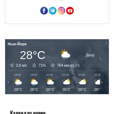
Нью-Йорк
28°C
Дощі
3.8 м/с
71%
764
мм рт. ст.
18:00
19:00
20:00
21:00
22:00
23:00
00
‹
›
28°C
26°C
26°C
26°C
26°C
26°C
2
Календар новин