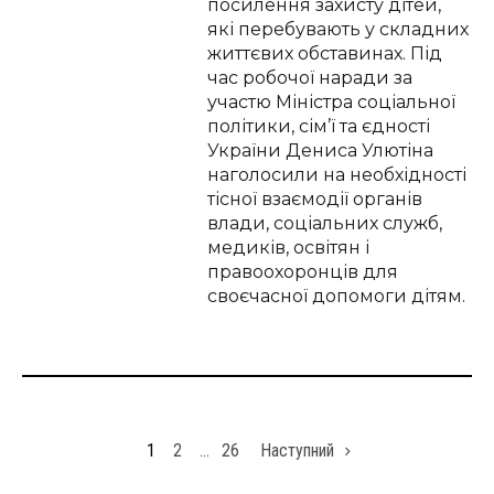
посилення захисту дітей,
які перебувають у складних
життєвих обставинах. Під
час робочої наради за
участю Міністра соціальної
політики, сім’ї та єдності
України Дениса Улютіна
наголосили на необхідності
тісної взаємодії органів
влади, соціальних служб,
медиків, освітян і
правоохоронців для
своєчасної допомоги дітям.
1
2
…
26
Наступний