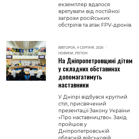
екземпляр вдалося
врятувати від постійної
загрози російських
обстрілів та атак FPV-дронів.
ВІВТОРОК, 4 СЕРПНЯ, 2026
НОВИНИ
,
РЕГІОН
На Дніпропетровщині дітям
у складних обставинах
допомагатимуть
наставники
У Дніпрі відбувся круглий
стіл, присвячений
презентації Закону України
«Про наставництво». Захід
пройшов у
Дніпропетровській
обласній військовій