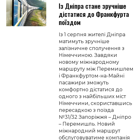
Із Дніпра стане зручніше
дістатися до Франкфурта
поїздом
Із 1 серпня жителі Дніпра
матимуть зручніше
залізничне сполучення з
Німеччиною. Завдяки
новому міжнародному
маршруту між Перемишлем
і Франкфуртом-на-Майні
пасажири зможуть
комфортно дістатися до
одного з найбільших міст
Німеччини, скориставшись
пересадкою з поїзда
№31/32 Запоріжжя – Дніпро
– Перемишль. Новий
міжнародний маршрут
обслуговуватиме компанія