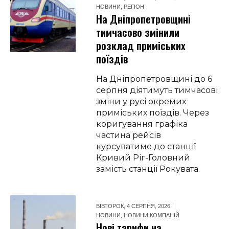
НОВИНИ
,
РЕГІОН
На Дніпропетровщині
тимчасово змінили
розклад приміських
поїздів
На Дніпропетровщині до 6
серпня діятимуть тимчасові
зміни у русі окремих
приміських поїздів. Через
коригування графіка
частина рейсів
курсуватиме до станції
Кривий Ріг-Головний
замість станції Рокувата.
ВІВТОРОК, 4 СЕРПНЯ, 2026
НОВИНИ
,
НОВИНИ КОМПАНІЙ
Нові тарифи на