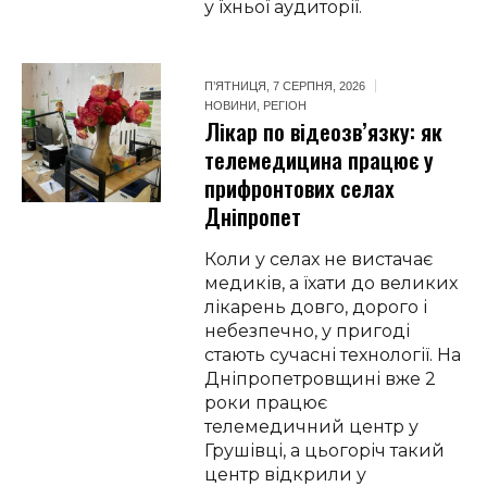
у їхньої аудиторії.
П’ЯТНИЦЯ, 7 СЕРПНЯ, 2026
НОВИНИ
,
РЕГІОН
Лікар по відеозв’язку: як
телемедицина працює у
прифронтових селах
Дніпропет
Коли у селах не вистачає
медиків, а їхати до великих
лікарень довго, дорого і
небезпечно, у пригоді
стають сучасні технології. На
Дніпропетровщині вже 2
роки працює
телемедичний центр у
Грушівці, а цьогоріч такий
центр відкрили у