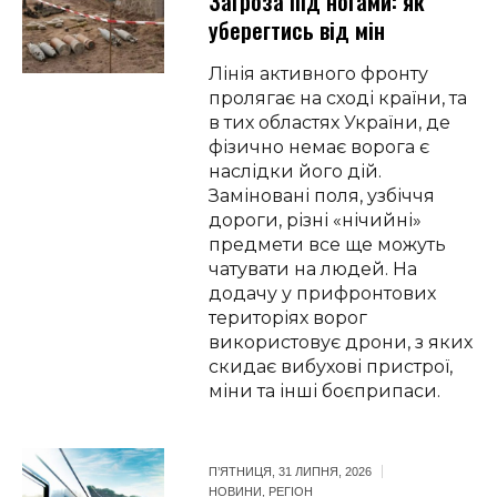
Загроза під ногами: як
уберегтись від мін
Лінія активного фронту
пролягає на сході країни, та
в тих областях України, де
фізично немає ворога є
наслідки його дій.
Заміновані поля, узбіччя
дороги, різні «нічийні»
предмети все ще можуть
чатувати на людей. На
додачу у прифронтових
територіях ворог
використовує дрони, з яких
скидає вибухові пристрої,
міни та інші боєприпаси.
П’ЯТНИЦЯ, 31 ЛИПНЯ, 2026
НОВИНИ
,
РЕГІОН