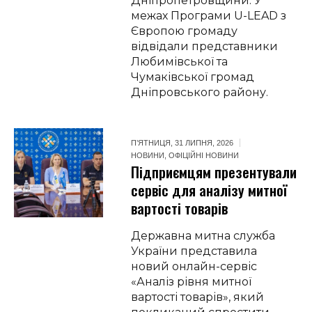
Дніпропетровщини. У
межах Програми U-LEAD з
Європою громаду
відвідали представники
Любимівської та
Чумаківської громад
Дніпровського району.
П’ЯТНИЦЯ, 31 ЛИПНЯ, 2026
НОВИНИ
,
ОФІЦІЙНІ НОВИНИ
Підприємцям презентували
сервіс для аналізу митної
вартості товарів
Державна митна служба
України представила
новий онлайн-сервіс
«Аналіз рівня митної
вартості товарів», який