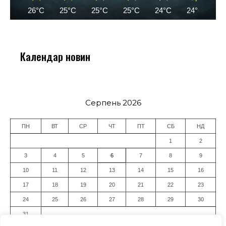
26°C
25°C
25°C
25°C
24°C
24°C
2
Календар новин
Серпень 2026
ПН
ВТ
СР
ЧТ
ПТ
СБ
НД
1
2
3
4
5
6
7
8
9
10
11
12
13
14
15
16
17
18
19
20
21
22
23
24
25
26
27
28
29
30
31