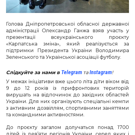
Голова Дніпропетровської обласної державної
адміністрації Олександр Ганжа взяв участь у
презентації всеукраїнського проєкту
«Карпатська зміна», який реалізується за
підтримки Президента України Володимира
Зеленського та Української асоціації футболу.
Telegram
Instagram
Слідкуйте за нами в
та
!
У межах ініціативи вже цього літа діти віком від
9 до 12 років із прифронтових територій
вирушать на відпочинок до західних областей
України. Для них організують спеціальні кемпи
з активним дозвіллям, спортивними заняттями
та командними активностями.
До проєкту загалом долучаться понад 1700
дітей із дев’яти регіонів України, серед яких і