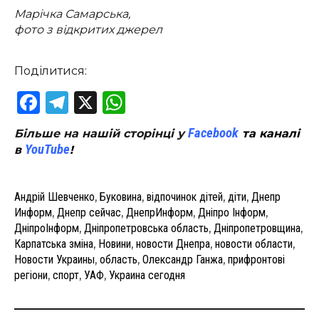
Марічка Самарська,
фото з відкритих джерел
Поділитися:
Facebook
Telegram
X
WhatsApp
Facebook
Більше на нашій сторінці у
та каналі
YouTube
в
!
Андрій Шевченко
,
Буковина
,
відпочинок дітей
,
діти
,
Днепр
Информ
,
Днепр сейчас
,
ДнепрИнформ
,
Дніпро Інформ
,
ДніпроІнформ
,
Дніпропетровська область
,
Дніпропетровщина
,
Карпатська зміна
,
Новини
,
новости Днепра
,
новости области
,
Новости Украины
,
область
,
Олександр Ганжа
,
прифронтові
регіони
,
спорт
,
УАФ
,
Украина сегодня