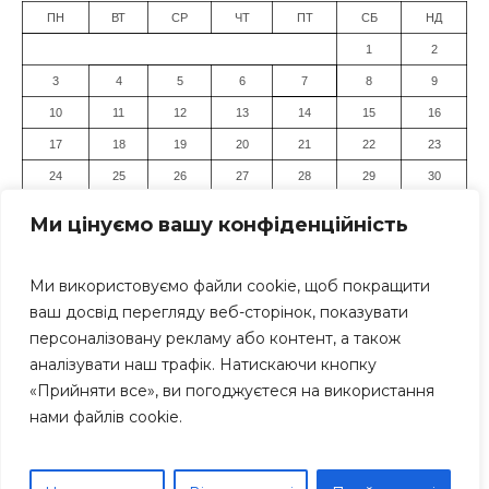
ПН
ВТ
СР
ЧТ
ПТ
СБ
НД
1
2
3
4
5
6
7
8
9
10
11
12
13
14
15
16
17
18
19
20
21
22
23
24
25
26
27
28
29
30
31
Ми цінуємо вашу конфіденційність
« Лип
Ми використовуємо файли cookie, щоб покращити
ваш досвід перегляду веб-сторінок, показувати
персоналізовану рекламу або контент, а також
аналізувати наш трафік. Натискаючи кнопку
«Прийняти все», ви погоджуєтеся на використання
нами файлів cookie.
Засновник: Громадська організація "Дніпровський Прес-
Клуб" Всі права захищені. Використання матеріалів