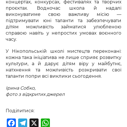
концертах, конкурсах, фестивалях та творчих
проєктах. Водночас школа й надалі
виконуватиме свою важливу місію —
підтримувати юні таланти та забезпечувати
дітям можливість займатися улюбленою
справою навіть у непростих умовах воєнного
часу.
У Нікопольській школі мистецтв переконані:
кожна така ініціатива не лише сприяє розвитку
культури, а й дарує дітям віру у майбутнє,
натхнення та можливість розкривати свої
таланти попри всі виклики сьогодення.
Ірина Собко,
фото з відкритих джерел
Поділитися:
Facebook
Telegram
X
WhatsApp