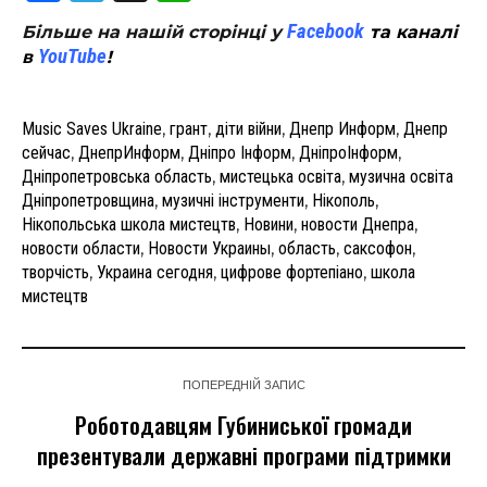
Facebook
Більше на нашій сторінці у
та каналі
YouTube
в
!
Music Saves Ukraine
,
грант
,
діти війни
,
Днепр Информ
,
Днепр
сейчас
,
ДнепрИнформ
,
Дніпро Інформ
,
ДніпроІнформ
,
Дніпропетровська область
,
мистецька освіта
,
музична освіта
Дніпропетровщина
,
музичні інструменти
,
Нікополь
,
Нікопольська школа мистецтв
,
Новини
,
новости Днепра
,
новости области
,
Новости Украины
,
область
,
саксофон
,
творчість
,
Украина сегодня
,
цифрове фортепіано
,
школа
мистецтв
ПОПЕРЕДНІЙ ЗАПИС
Роботодавцям Губиниської громади
презентували державні програми підтримки