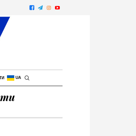
UA
ТИ
нти