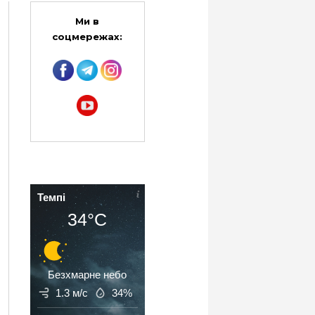
Ми в
соцмережах:
Темпі
34°C
Безхмарне небо
1.3 м/с
34%