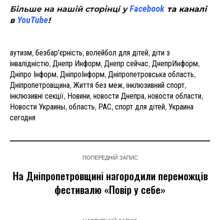
Facebook
Більше на нашій сторінці у
та каналі
YouTube
в
!
аутизм
,
безбар’єрність
,
волейбол для дітей
,
діти з
інвалідністю
,
Днепр Информ
,
Днепр сейчас
,
ДнепрИнформ
,
Дніпро Інформ
,
ДніпроІнформ
,
Дніпропетровська область
,
Дніпропетровщина
,
Життя без меж
,
інклюзивний спорт
,
інклюзивні секції
,
Новини
,
новости Днепра
,
новости области
,
Новости Украины
,
область
,
РАС
,
спорт для дітей
,
Украина
сегодня
ПОПЕРЕДНІЙ ЗАПИС
На Дніпропетровщині нагородили переможців
фестивалю «Повір у себе»