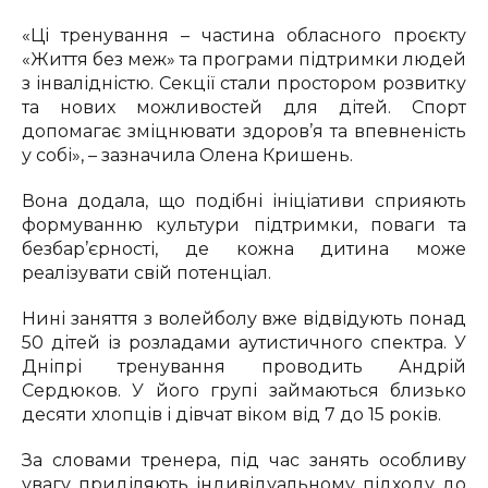
«Ці тренування – частина обласного проєкту
«Життя без меж» та програми підтримки людей
з інвалідністю. Секції стали простором розвитку
та нових можливостей для дітей. Спорт
допомагає зміцнювати здоров’я та впевненість
у собі», – зазначила Олена Кришень.
Вона додала, що подібні ініціативи сприяють
формуванню культури підтримки, поваги та
безбар’єрності, де кожна дитина може
реалізувати свій потенціал.
Нині заняття з волейболу вже відвідують понад
50 дітей із розладами аутистичного спектра. У
Дніпрі тренування проводить
Андрій
Сердюков
. У його групі займаються близько
десяти хлопців і дівчат віком від 7 до 15 років.
За словами тренера, під час занять особливу
увагу приділяють індивідуальному підходу до