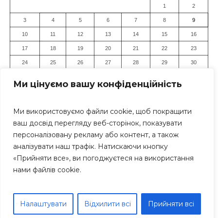
1
2
3
4
5
6
7
8
9
10
11
12
13
14
15
16
17
18
19
20
21
22
23
24
25
26
27
28
29
30
31
Ми цінуємо вашу конфіденційність
« Лип
Ми використовуємо файли cookie, щоб покращити
ваш досвід перегляду веб-сторінок, показувати
персоналізовану рекламу або контент, а також
аналізувати наш трафік. Натискаючи кнопку
«Прийняти все», ви погоджуєтеся на використання
нами файлів cookie.
Засновник: Громадська організація "Дніпровський Прес-
Клуб" Всі права захищені. Використання матеріалів
сайту дозволяється тільки за умови посилання (для
Налаштувати
Відхилити всі
Прийняти всі
інтернет-видань - гіперпосилання) на «Дніпро Інформ»