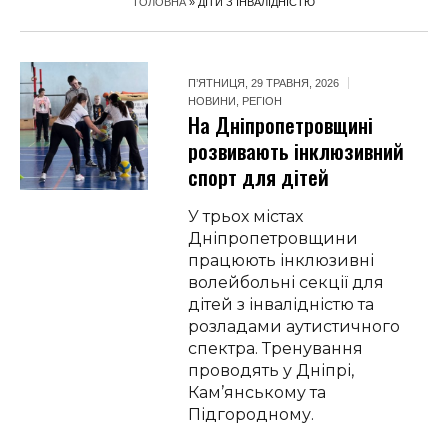
ГОЛОВНА
»
ДІТИ З ІНВАЛІДНІСТЮ
П’ЯТНИЦЯ, 29 ТРАВНЯ, 2026
НОВИНИ
,
РЕГІОН
На Дніпропетровщині
розвивають інклюзивний
спорт для дітей
У трьох містах
Дніпропетровщини
працюють інклюзивні
волейбольні секції для
дітей з інвалідністю та
розладами аутистичного
спектра. Тренування
проводять у Дніпрі,
Кам’янському та
Підгородному.