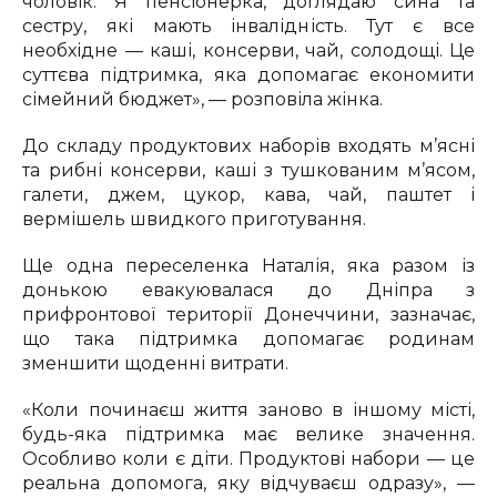
чоловік. Я пенсіонерка, доглядаю сина та
сестру, які мають інвалідність. Тут є все
необхідне — каші, консерви, чай, солодощі. Це
суттєва підтримка, яка допомагає економити
сімейний бюджет», — розповіла жінка.
До складу продуктових наборів входять м’ясні
та рибні консерви, каші з тушкованим м’ясом,
галети, джем, цукор, кава, чай, паштет і
вермішель швидкого приготування.
Ще одна переселенка Наталія, яка разом із
донькою евакуювалася до Дніпра з
прифронтової території Донеччини, зазначає,
що така підтримка допомагає родинам
зменшити щоденні витрати.
«Коли починаєш життя заново в іншому місті,
будь-яка підтримка має велике значення.
Особливо коли є діти. Продуктові набори — це
реальна допомога, яку відчуваєш одразу», —