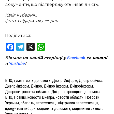
документи, що підтверджують інвалідність.
Юлія Кубернік,
фото з відкритих джерел
Поділитися:
Facebook
Telegram
X
WhatsApp
Facebook
Більше на нашій сторінці у
та каналі
YouTube
в
!
ВПО
,
гуманітарна допомога
,
Днепр Информ
,
Днепр сейчас
,
ДнепрИнформ
,
Дніпро
,
Дніпро Інформ
,
ДніпроІнформ
,
Дніпропетровська область
,
Дніпропетровщина
,
допомога
ВПО
,
Новини
,
новости Днепра
,
новости области
,
Новости
Украины
,
область
,
переселенці
,
підтримка переселенців
,
продуктові набори
,
соціальна допомога
,
соціальний захист
,