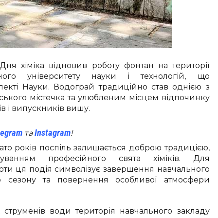
Дня хіміка відновив роботу фонтан на території
ного університету науки і технологій, що
екті Науки. Водограй традиційно став однією з
ського містечка та улюбленим місцем відпочинку
ів і випускників вишу.
legram
Instagram
та
!
ато років поспіль залишається доброю традицією,
куванням професійного свята хіміків. Для
ноти ця подія символізує завершення навчального
го сезону та повернення особливої атмосфери
струменів води територія навчального закладу