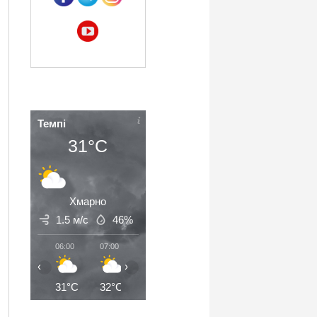
Темпі
31°C
Хмарно
1.5 м/с
46%
06:00
07:00
08:00
09:00
10:00
11:00
‹
›
31°C
32°C
33°C
35°C
36°C
38°C