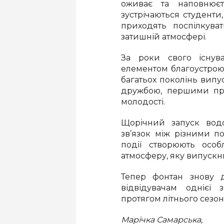
оживає та наповнюєт
зустрічаються студенти,
приходять поспілкува
затишній атмосфері.
За роки свого існув
елементом благоустрою,
багатьох поколінь випу
дружбою, першими пр
молодості.
Щорічний запуск водо
зв’язок між різними по
події створюють осо
атмосферу, яку випускни
Тепер фонтан знову д
відвідувачам однієї 
протягом літнього сезон
Марічка Самарська,