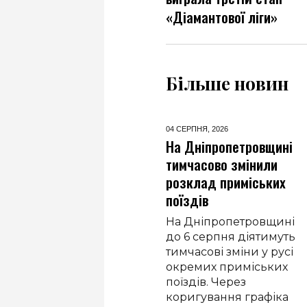
«Діамантової ліги»
Більше новин
04 СЕРПНЯ,
2026
04 СЕРПНЯ,
2026
Цифрова медицина у
На Дніпропетровщині
Дніпрі: як працює
тимчасово змінили
онлайн-запис до
розклад приміських
лікаря
поїздів
У Дніпрі продовжують
На Дніпропетровщині
цифровізацію сфери
до 6 серпня діятимуть
охорони здоров’я.
тимчасові зміни у русі
Одним із ключових
окремих приміських
сервісів для містян
поїздів. Через
став онлайн-запис на
коригування графіка