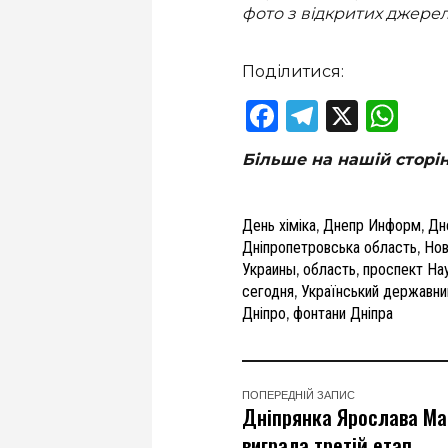
фото з відкритих джере
Поділитися:
Facebook
Telegram
X
Wha
Більше на нашій сторі
День хіміка
,
Днепр Информ
,
Дн
Дніпропетровська область
,
Нов
Украины
,
область
,
проспект На
сегодня
,
Український державний
Дніпро
,
фонтани Дніпра
ПОПЕРЕДНІЙ ЗАПИС
Дніпрянка Ярослава Ма
виграла третій етап