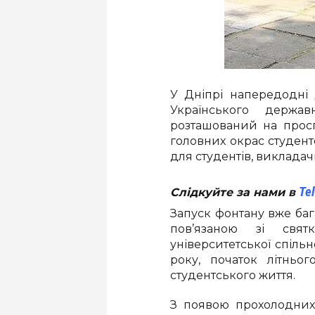
У Дніпрі напередодні 
Українського держав
розташований на просп
головних окрас студент
для студентів, викладач
Te
Слідкуйте за нами в
Запуск фонтану вже баг
пов’язаною зі свят
університетської спіль
року, початок літньо
студентського життя.
З появою прохолодних 