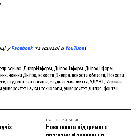
л
tsApp
Facebook
YouTube
нці у
та каналі в
!
епр сейчас
,
ДнепрИнформ
,
Дніпро Інформ
,
ДніпроІнформ
,
ини
,
новини Дніпра
,
новости Днепра
,
новости области
,
Новости
уки
,
студентська локація
,
студентське життя
,
УДУНТ
,
Украина
 університет науки і технологій
,
університет Дніпро
,
фонтан
НАСТУПНИЙ ЗАПИС
гучіх
Нова пошта підтримала
програму відновлення