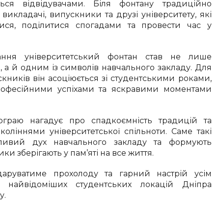
ься відвідувачами. Біля фонтану традиційно
 викладачі, випускники та друзі університету, які
тися, поділитися спогадами та провести час у
ання університетський фонтан став не лише
 а й одним із символів навчального закладу. Для
скників він асоціюється зі студентськими роками,
офесійними успіхами та яскравими моментами
граю нагадує про спадкоємність традицій та
коліннями університетської спільноти. Саме такі
бливий дух навчального закладу та формують
ки зберігають у пам’яті на все життя.
аруватиме прохолоду та гарний настрій усім
з найвідоміших студентських локацій Дніпра
у.