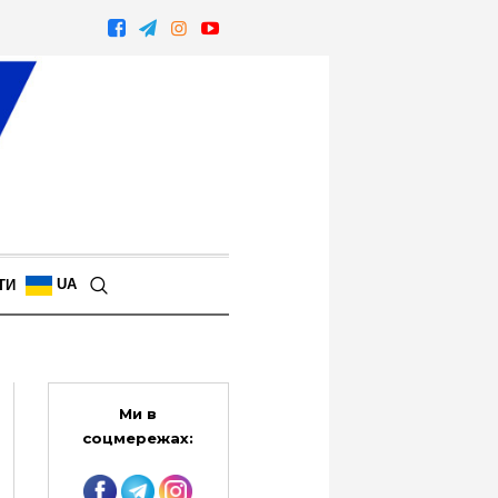
UA
ТИ
Ми в
соцмережах: