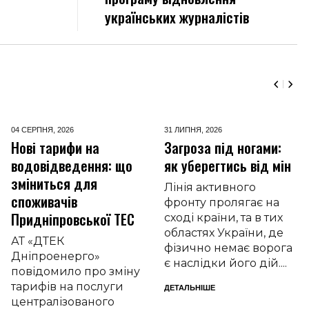
українських журналістів
04 СЕРПНЯ,
2026
31 ЛИПНЯ,
2026
Нові тарифи на
Загроза під ногами:
водовідведення: що
як уберегтись від мін
зміниться для
Лінія активного
споживачів
фронту пролягає на
Придніпровської ТЕС
сході країни, та в тих
областях України, де
АТ «ДТЕК
фізично немає ворога
Дніпроенерго»
є наслідки його дій....
повідомило про зміну
тарифів на послуги
ДЕТАЛЬНІШЕ
централізованого