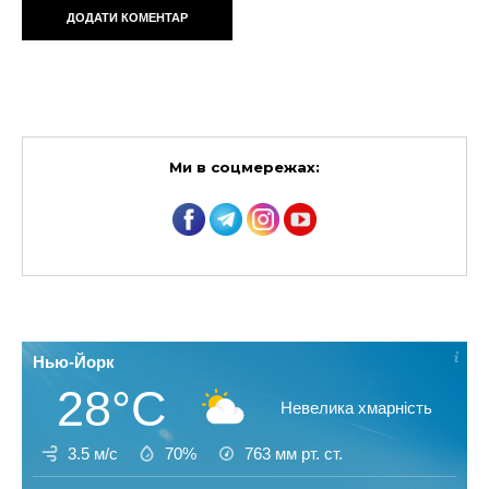
Ми в соцмережах:
Нью-Йорк
28°C
Невелика хмарність
3.5 м/с
70%
763
мм рт. ст.