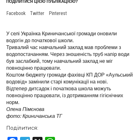
ПОДІЛИТИСЯ ЦІЄЮ ПУБЛІКАЦІЄЮ?
Facebook
Twitter
Pinterest
У селі Українка Криничанської громади оновили
водогін до початкової школи.
Тривалий час навчальний заклад мав проблеми з
водопостачанням. Через зношеність труб напір води
був заслабкий, тому навчальний заклад не міг
повноцінно працювати.
Коштом бюджету громади фахівці КП ДОР «Аульський
водовід» замінили старі комунікації на нові.
Відтепер дитсадок і початкова школа можуть
повноцінно працювати, із дотриманням гігієнічних
норм.
Олена Пімєнова
фото: Криничанська ТГ
Поділитися: