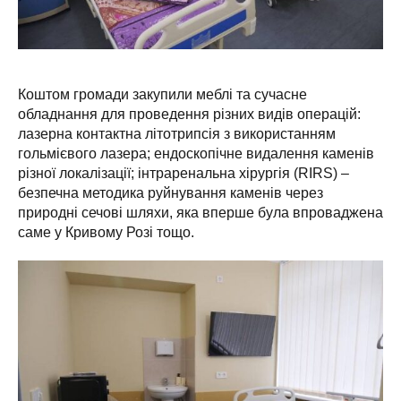
Коштом громади закупили меблі та сучасне
обладнання для проведення різних видів операцій:
лазерна контактна літотрипсія з використанням
гольмієвого лазера; ендоскопічне видалення каменів
різної локалізації; інтраренальна хірургія (RIRS) –
безпечна методика руйнування каменів через
природні сечові шляхи, яка вперше була впроваджена
саме у Кривому Розі тощо.