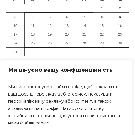
1
2
3
4
5
6
7
8
9
10
11
12
13
14
15
16
17
18
19
20
21
22
23
24
25
26
27
28
29
30
31
« Лип
Ми цінуємо вашу конфіденційність
Ми використовуємо файли cookie, щоб покращити
ваш досвід перегляду веб-сторінок, показувати
персоналізовану рекламу або контент, а також
аналізувати наш трафік. Натискаючи кнопку
«Прийняти все», ви погоджуєтеся на використання
Засновник: Громадська організація "Дніпровський Прес-
нами файлів cookie.
Клуб" Всі права захищені. Використання матеріалів
сайту дозволяється тільки за умови посилання (для