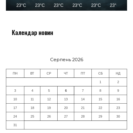
23°C
23°C
23°C
23°C
23°C
23°C
2
Календар новин
Серпень 2026
ПН
ВТ
СР
ЧТ
ПТ
СБ
НД
1
2
3
4
5
6
7
8
9
10
11
12
13
14
15
16
17
18
19
20
21
22
23
24
25
26
27
28
29
30
31