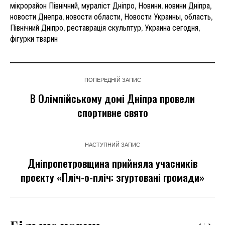
мікрорайон Північний
,
мураліст Дніпро
,
Новини
,
новини Дніпра
,
новости Днепра
,
новости области
,
Новости Украины
,
область
,
Північний Дніпро
,
реставрація скульптур
,
Украина сегодня
,
фігурки тварин
ПОПЕРЕДНІЙ ЗАПИС
В Олімпійському домі Дніпра провели
спортивне свято
НАСТУПНИЙ ЗАПИС
Дніпропетровщина прийняла учасників
проєкту «Пліч-о-пліч: згуртовані громади»