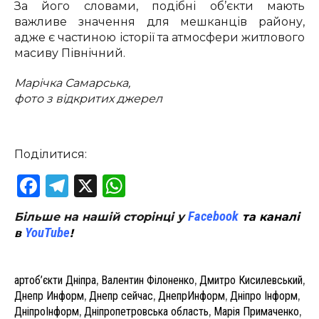
За його словами, подібні об’єкти мають
важливе значення для мешканців району,
адже є частиною історії та атмосфери житлового
масиву Північний.
Марічка Самарська,
фото з відкритих джерел
Поділитися:
Facebook
Telegram
X
WhatsApp
Facebook
Більше на нашій сторінці у
та каналі
YouTube
в
!
артоб’єкти Дніпра
,
Валентин Філоненко
,
Дмитро Кисилевський
,
Днепр Информ
,
Днепр сейчас
,
ДнепрИнформ
,
Дніпро Інформ
,
ДніпроІнформ
,
Дніпропетровська область
,
Марія Примаченко
,