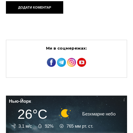
Ми в соцмережах:
Нью-Йорк
26°C
Безхмарне небо
3.1 м/с
92%
765
мм рт. ст.