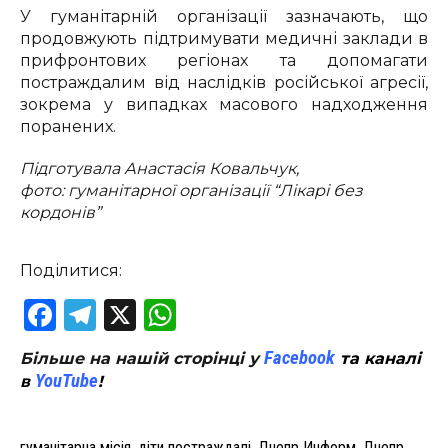
У гуманітарній організації зазначають, що
продовжують підтримувати медичні заклади в
прифронтових регіонах та допомагати
постраждалим від наслідків російської агресії,
зокрема у випадках масового надходження
поранених.
Підготувала Анастасія Ковальчук,
фото: гуманітарної організації “Лікарі без
кордонів”
Поділитися:
Facebook
Telegram
X
WhatsApp
Facebook
Більше на нашій сторінці у
та каналі
YouTube
в
!
гуманітарна місія
,
діти постраждалі
,
Днепр Информ
,
Днепр