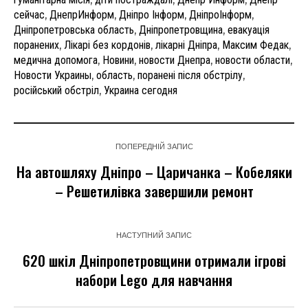
сейчас
,
ДнепрИнформ
,
Дніпро Інформ
,
ДніпроІнформ
,
Дніпропетровська область
,
Дніпропетровщина
,
евакуація
поранених
,
Лікарі без кордонів
,
лікарні Дніпра
,
Максим Федак
,
медична допомога
,
Новини
,
новости Днепра
,
новости области
,
Новости Украины
,
область
,
поранені після обстрілу
,
російський обстріл
,
Украина сегодня
ПОПЕРЕДНІЙ ЗАПИС
На автошляху Дніпро – Царичанка – Кобеляки
– Решетилівка завершили ремонт
НАСТУПНИЙ ЗАПИС
620 шкіл Дніпропетровщини отримали ігрові
набори Lego для навчання