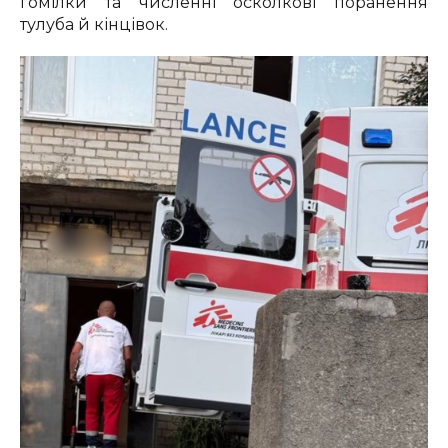
гомілки та численні осколкові поранення
тулуба й кінцівок.