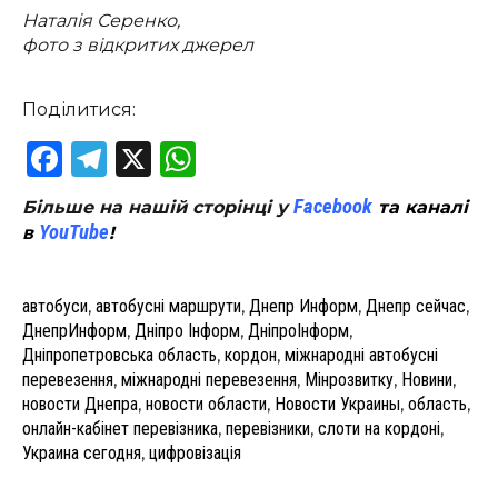
Наталія Серенко,
фото з відкритих джерел
Поділитися:
Facebook
Telegram
X
WhatsApp
Facebook
Більше на нашій сторінці у
та каналі
YouTube
в
!
автобуси
,
автобусні маршрути
,
Днепр Информ
,
Днепр сейчас
,
ДнепрИнформ
,
Дніпро Інформ
,
ДніпроІнформ
,
Дніпропетровська область
,
кордон
,
міжнародні автобусні
перевезення
,
міжнародні перевезення
,
Мінрозвитку
,
Новини
,
новости Днепра
,
новости области
,
Новости Украины
,
область
,
онлайн-кабінет перевізника
,
перевізники
,
слоти на кордоні
,
Украина сегодня
,
цифровізація