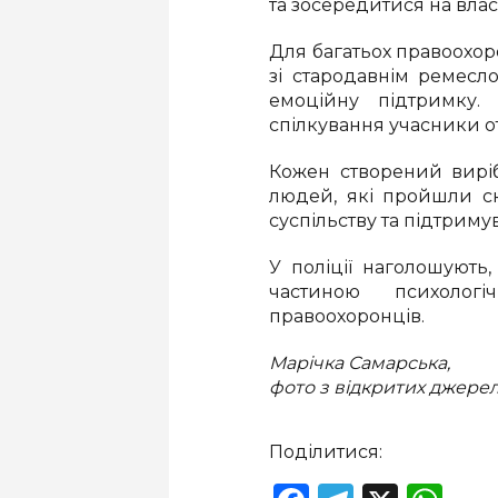
та зосередитися на влас
Для багатьох правоохор
зі стародавнім ремесло
емоційну підтримку. 
спілкування учасники от
Кожен створений виріб
людей, які пройшли с
суспільству та підтриму
У поліції наголошують
частиною психолог
правоохоронців.
Марічка Самарська,
фото з відкритих джере
Поділитися: