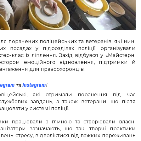
я поранених поліцейських та ветеранів, які нині
 посадах у підрозділах поліції, організували
ер-клас із ліплення. Захід відбувся у «Майстерні
остором емоційного відновлення, підтримки й
антаження для правоохоронців.
legram
Instagram
та
!
ліцейські, які отримали поранення під час
лужбових завдань, а також ветерани, що після
цювати у системі поліції.
ники працювали з глиною та створювали власні
анізатори зазначають, що такі творчі практики
вень стресу, відволіктися від важких переживань