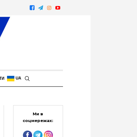
UA
ТИ
Ми в
соцмережах: