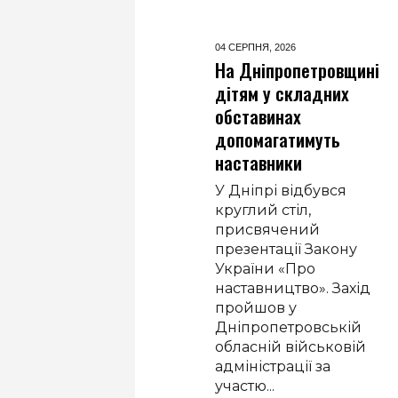
04 СЕРПНЯ,
2026
04 СЕРПНЯ,
2026
Із прифронтового
На Дніпропетровщині
Краматорська до
дітям у складних
Дніпра евакуювали
обставинах
колекційний
допомагатимуть
автомобіль
наставники
До колекції технічного
У Дніпрі відбувся
музею «Машини часу»
круглий стіл,
у Дніпрі приєднався
присвячений
рідкісний італійський
презентації Закону
автомобіль Lancia
України «Про
Gamma, який вдалося
наставництво». Захід
евакуювати з
пройшов у
прифронтового
Дніпропетровській
Краматорська....
обласній військовій
адміністрації за
ДЕТАЛЬНІШЕ
участю...