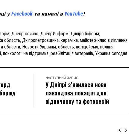
tsApp
Facebook
YouTube
нці у
та каналі в
!
форм
,
Днепр сейчас
,
ДнепрИнформ
,
Дніпро Інформ
,
ка область
,
Дніпропетровщина
,
кераміка
,
майстер-клас з ліплення
,
ти области
,
Новости Украины
,
область
,
поліцейські
,
поліція
і
,
психологічна підтримка
,
реабілітація ветеранів
,
Украина сегодня
НАСТУПНИЙ ЗАПИС
корд
У Дніпрі з’явилася нова
 борщу
лавандова локація для
відпочинку та фотосесій