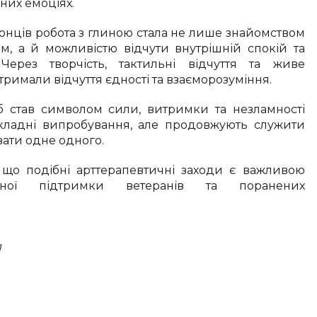
них емоціях.
онців робота з глиною стала не лише знайомством
м, а й можливістю відчути внутрішній спокій та
Через творчість, тактильні відчуття та живе
римали відчуття єдності та взаєморозуміння.
 став символом сили, витримки та незламності
кладні випробування, але продовжують служити
вати одне одного.
, що подібні арттерапевтичні заходи є важливою
ічної підтримки ветеранів та поранених
л