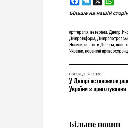
Facebook
Telegram
X
Wha
Більше на нашій сторі
арттерапія
,
ветерани
,
Днепр Ин
ДніпроІнформ
,
Дніпропетровсь
Новини
,
новости Днепра
,
новос
України
,
поранені правоохоронц
ПОПЕРЕДНІЙ ЗАПИС
У Дніпрі встановили ре
України з приготування
Більше новин