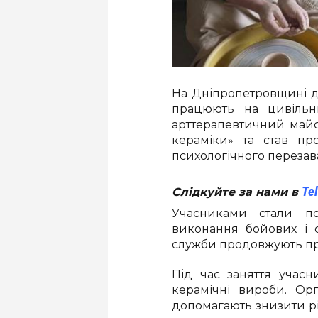
На Дніпропетровщині дл
працюють на цивільних
арттерапевтичний майст
кераміки» та став пр
психологічного перезав
Te
Слідкуйте за нами в
Учасниками стали по
виконання бойових і с
служби продовжують пра
Під час заняття учас
керамічні вироби. Орг
допомагають знизити рі