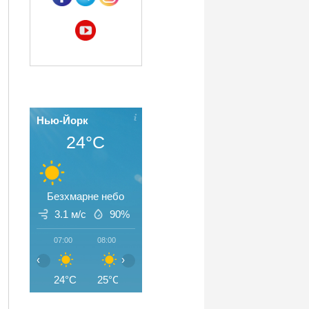
Нью-Йорк
24°C
Безхмарне небо
3.1 м/с
90%
07:00
08:00
09:00
10:00
11:00
12:00
‹
›
24°C
25°C
27°C
29°C
30°C
32°C