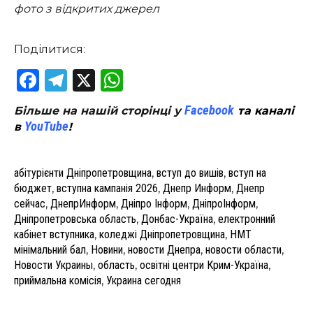
фото з відкритих джерел
Поділитися:
Facebook
Telegram
X
WhatsApp
Facebook
Більше на нашій сторінці у
та каналі
YouTube
в
!
абітурієнти Дніпропетровщина
,
вступ до вишів
,
вступ на
бюджет
,
вступна кампанія 2026
,
Днепр Информ
,
Днепр
сейчас
,
ДнепрИнформ
,
Дніпро Інформ
,
ДніпроІнформ
,
Дніпропетровська область
,
Донбас-Україна
,
електронний
кабінет вступника
,
коледжі Дніпропетровщина
,
НМТ
мінімальний бал
,
Новини
,
новости Днепра
,
новости области
,
Новости Украины
,
область
,
освітні центри Крим-Україна
,
приймальна комісія
,
Украина сегодня