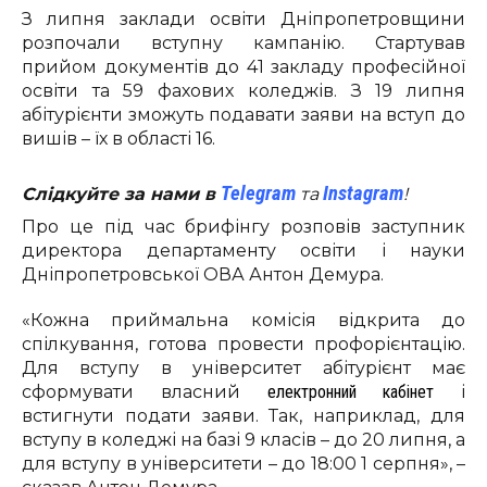
З липня заклади освіти Дніпропетровщини
розпочали вступну кампанію. Стартував
прийом документів до 41 закладу професійної
освіти та 59 фахових коледжів. З 19 липня
абітурієнти зможуть подавати заяви на вступ до
вишів – їх в області 16.
Telegram
Instagram
Слідкуйте за нами в
та
!
Про це під час брифінгу розповів заступник
директора департаменту освіти і науки
Дніпропетровської ОВА Антон Демура.
«Кожна приймальна комісія відкрита до
спілкування, готова провести профорієнтацію.
Для вступу в університет абітурієнт має
сформувати власний
електронний кабінет
і
встигнути подати заяви. Так, наприклад, для
вступу в коледжі на базі 9 класів – до 20 липня, а
для вступу в університети – до 18:00 1 серпня», –