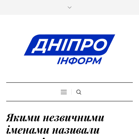
Якими незвичними
іменами називали