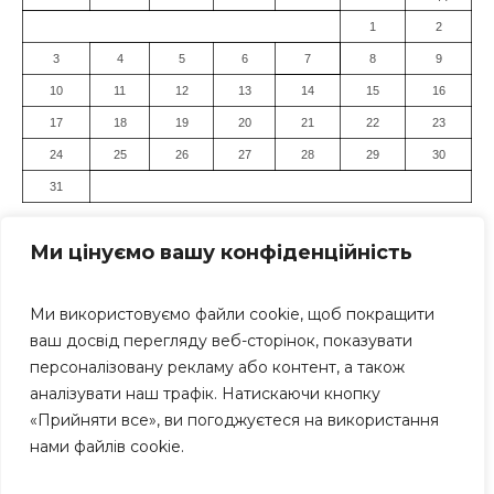
1
2
3
4
5
6
7
8
9
10
11
12
13
14
15
16
17
18
19
20
21
22
23
24
25
26
27
28
29
30
31
« Лип
Ми цінуємо вашу конфіденційність
Ми використовуємо файли cookie, щоб покращити
ваш досвід перегляду веб-сторінок, показувати
персоналізовану рекламу або контент, а також
аналізувати наш трафік. Натискаючи кнопку
«Прийняти все», ви погоджуєтеся на використання
Засновник: Громадська організація "Дніпровський Прес-
нами файлів cookie.
Клуб" Всі права захищені. Використання матеріалів
сайту дозволяється тільки за умови посилання (для