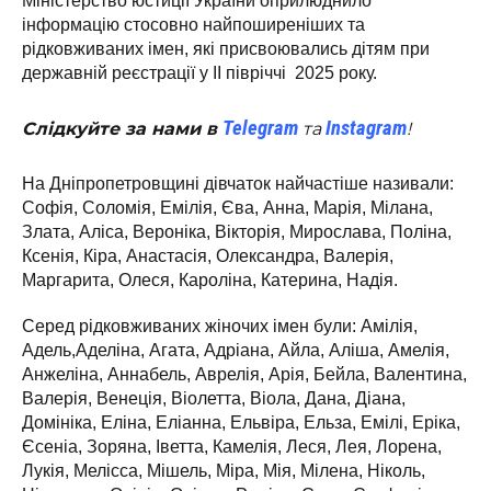
Міністерство юстиції України оприлюднило
інформацію стосовно найпоширеніших та
рідковживаних імен, які присвоювались дітям при
державній реєстрації у ІІ півріччі 2025 року.
Telegram
Instagram
Слідкуйте за нами в
та
!
На Дніпропетровщині дівчаток найчастіше називали:
Софія, Соломія, Емілія, Єва, Анна, Марія, Мілана,
Злата, Аліса, Вероніка, Вікторія, Мирослава, Поліна,
Ксенія, Кіра, Анастасія, Олександра, Валерія,
Маргарита, Олеся, Кароліна, Катерина, Надія.
Серед рідковживаних жіночих імен були: Амілія,
Адель,Аделіна, Агата, Адріана, Айла, Аліша, Амелія,
Анжеліна, Аннабель, Аврелія, Арія, Бейла, Валентина,
Валерія, Венеція, Віолетта, Віола, Дана, Діана,
Домініка, Еліна, Еліанна, Ельвіра, Ельза, Емілі, Еріка,
Єсеніа, Зоряна, Іветта, Камелія, Леся, Лея, Лорена,
Лукія, Мелісса, Мішель, Міра, Мія, Мілена, Ніколь,