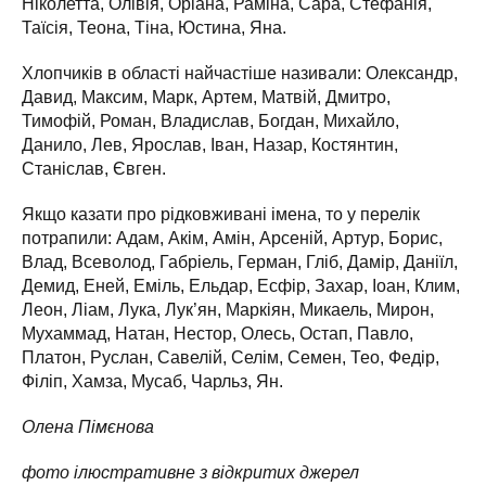
Ніколетта, Олівія, Оріана, Раміна, Сара, Стефанія,
Таїсія, Теона, Тіна, Юстина, Яна.
Хлопчиків в області найчастіше називали: Олександр,
Давид, Максим, Марк, Артем, Матвій, Дмитро,
Тимофій, Роман, Владислав, Богдан, Михайло,
Данило, Лев, Ярослав, Іван, Назар, Костянтин,
Станіслав, Євген.
Якщо казати про рідковживані імена, то у перелік
потрапили: Адам, Акім, Амін, Арсеній, Артур, Борис,
Влад, Всеволод, Габріель, Герман, Гліб, Дамір, Даніїл,
Демид, Еней, Еміль, Ельдар, Есфір, Захар, Іоан, Клим,
Леон, Ліам, Лука, Лук’ян, Маркіян, Микаель, Мирон,
Мухаммад, Натан, Нестор, Олесь, Остап, Павло,
Платон, Руслан, Савелій, Селім, Семен, Тео, Федір,
Філіп, Хамза, Мусаб, Чарльз, Ян.
Олена Пімєнова
фото ілюстративне з відкритих джерел