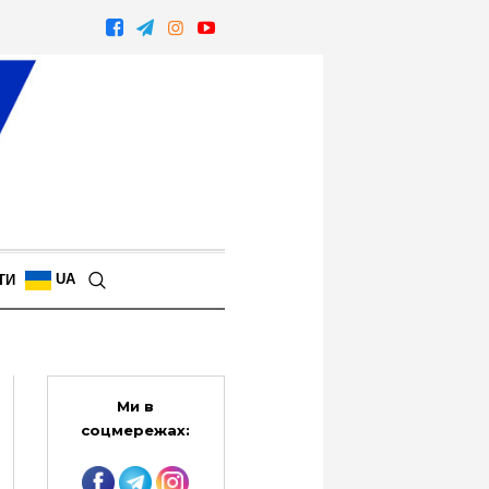
UA
ТИ
Ми в
соцмережах: