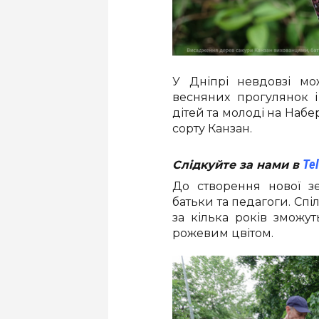
У Дніпрі невдовзі мо
весняних прогулянок і
дітей та молоді на Наб
сорту Канзан.
Te
Слідкуйте за нами в
До створення нової зе
батьки та педагоги. Сп
за кілька років зможу
рожевим цвітом.