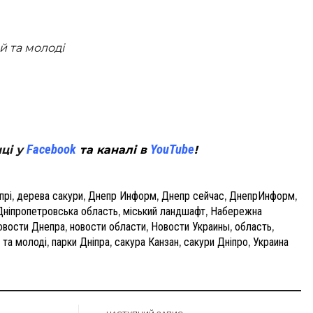
й та молоді
tsApp
Facebook
YouTube
нці у
та каналі в
!
прі
,
дерева сакури
,
Днепр Информ
,
Днепр сейчас
,
ДнепрИнформ
,
Дніпропетровська область
,
міський ландшафт
,
Набережна
овости Днепра
,
новости области
,
Новости Украины
,
область
,
 та молоді
,
парки Дніпра
,
сакура Канзан
,
сакури Дніпро
,
Украина