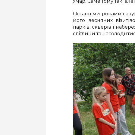
хмар. Саме тому такі ал
Останніми роками саку
його весняних візитів
парків, скверів і набе
світлини та насолодит