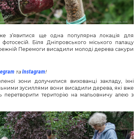
же з’явитися ще одна популярна локація для
 фотосесій. Біля Дніпровського міського палацу
ережній Перемоги висадили молоді дерева сакури
legram
Instagram
та
!
леної зони долучилися вихованці закладу, їхні
ільними зусиллями вони висадили дерева, які вже
ть перетворити територію на мальовничу алею з