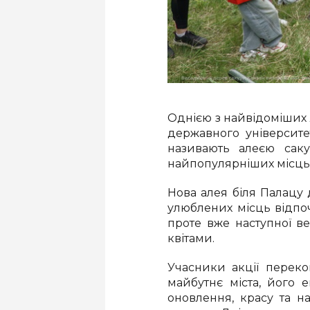
Однією з найвідоміших 
державного університе
називають алеєю саку
найпопулярніших місць 
Нова алея біля Палацу 
улюблених місць відпоч
проте вже наступної 
квітами.
Учасники акції перек
майбутнє міста, його е
оновлення, красу та н