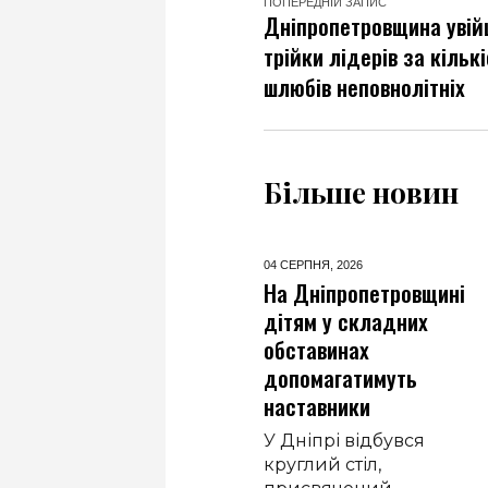
ПОПЕРЕДНІЙ ЗАПИС
Дніпропетровщина увій
трійки лідерів за кільк
шлюбів неповнолітніх
Більше новин
04 СЕРПНЯ,
2026
04 СЕРПНЯ,
2026
Із прифронтового
На Дніпропетровщині
Краматорська до
дітям у складних
Дніпра евакуювали
обставинах
колекційний
допомагатимуть
автомобіль
наставники
До колекції технічного
У Дніпрі відбувся
музею «Машини часу»
круглий стіл,