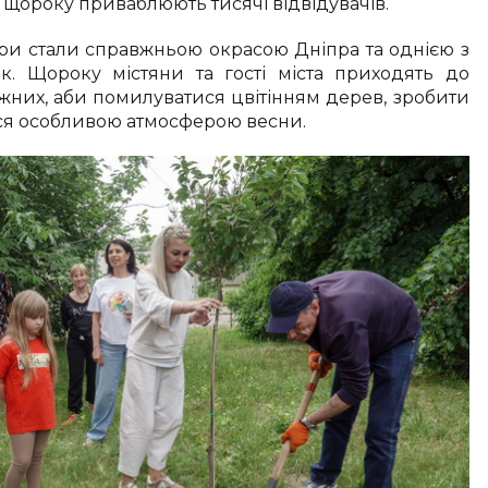
еї щороку приваблюють тисячі відвідувачів.
ри стали справжньою окрасою Дніпра та однією з
ок. Щороку містяни та гості міста приходять до
режних, аби помилуватися цвітінням дерев, зробити
ися особливою атмосферою весни.