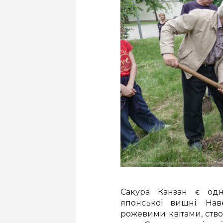
Сакура Канзан є одн
японської вишні. На
рожевими квітами, ство