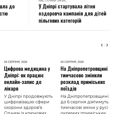
НАСТУПНИЙ ЗАПИС
шла до
У Дніпрі стартувала літня
істю
оздоровча кампанія для дітей
пільгових категорій
04 СЕРПНЯ,
2026
04 СЕРПНЯ,
2026
Цифрова медицина у
На Дніпропетровщині
Дніпрі: як працює
тимчасово змінили
онлайн-запис до
розклад приміських
лікаря
поїздів
У Дніпрі продовжують
На Дніпропетровщині
цифровізацію сфери
до 6 серпня діятимуть
охорони здоров’я.
тимчасові зміни у русі
Одним із ключових
окремих приміських