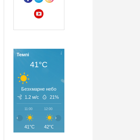
Темпі
41°C
Безхмарне небо
1.2 м/с
21%
11:00
12:00
13:00
14:00
15:00
16:00
‹
›
41°C
42°C
44°C
44°C
45°C
45°C