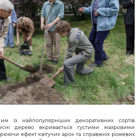
им із найпопулярніших декоративних сортів
весні дерево вкривається густими махровими
рюючи ефект квітучих арок та справжніх рожевих