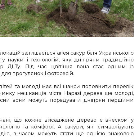
локацій залишається алея сакур біля Українського
ту науки і технологій, яку дніпряни традиційно
р ДІІТу. Під час цвітіння вона стає одним із
для прогулянок і фотосесій.
дітей та молоді має всі шанси поповнити перелік
инку мешканців міста. Наразі дерева ще молоді,
весни вони можуть порадувати дніпрян першими
онані, що кожне висаджене дерево є внеском у
кологію та комфорт. А сакури, які символізують
адію, з часом можуть стати ще однією знаковою