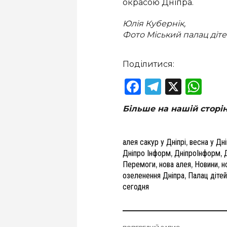
окрасою Дніпра.
Юлія Кубернік,
Фото Міський палац діте
Поділитися:
Facebook
Telegram
X
Wha
Більше на нашій сторі
алея сакур у Дніпрі
,
весна у Дні
Дніпро Інформ
,
ДніпроІнформ
,
Перемоги
,
нова алея
,
Новини
,
н
озеленення Дніпра
,
Палац дітей
сегодня