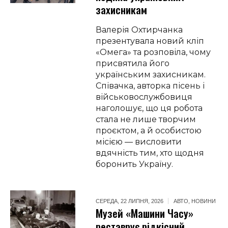
захисникам
Валерія Охтирчанка
презентувала новий кліп
«Омега» та розповіла, чому
присвятила його
українським захисникам.
Співачка, авторка пісень і
військовослужбовиця
наголошує, що ця робота
стала не лише творчим
проєктом, а й особистою
місією — висловити
вдячність тим, хто щодня
боронить Україну.
СЕРЕДА, 22 ЛИПНЯ, 2026
АВТО
,
НОВИНИ
Музей «Машини Часу»
реставрує рідкісний