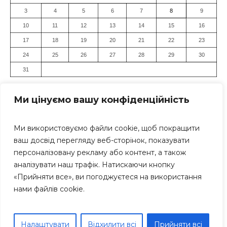
3
4
5
6
7
8
9
10
11
12
13
14
15
16
17
18
19
20
21
22
23
24
25
26
27
28
29
30
31
« Лип
Ми цінуємо вашу конфіденційність
Ми використовуємо файли cookie, щоб покращити
ваш досвід перегляду веб-сторінок, показувати
персоналізовану рекламу або контент, а також
аналізувати наш трафік. Натискаючи кнопку
«Прийняти все», ви погоджуєтеся на використання
Засновник: Громадська організація "Дніпровський Прес-
нами файлів cookie.
Клуб" Всі права захищені. Використання матеріалів
сайту дозволяється тільки за умови посилання (для
інтернет-видань - гіперпосилання) на «Дніпро Інформ»
Дніпро Інформ © 1999-2025 рр; Тел.: +38 (063) 271-17-71
Налаштувати
Відхилити всі
Прийняти всі