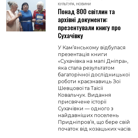
КУЛЬТУРА
,
НОВИНИ
Понад 800 світлин та
архівні документи:
презентували книгу про
Сухачівку
У Кам’янському відбулася
презентація книги
«Сухачівка на мапі Дніпра»,
яка стала результатом
багаторічної дослідницької
роботи краєзнавиць Зої
Шевцової та Таїсії
Ковальчук. Видання
присвячене історії
Сухачівки — одного з
найдавніших поселень
Придніпров’я, що бере свій
початок від козацьких часів.