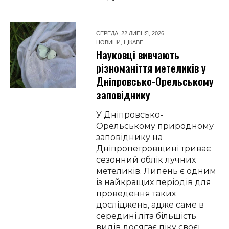
СЕРЕДА, 22 ЛИПНЯ, 2026
НОВИНИ
,
ЦІКАВЕ
Науковці вивчають
різноманіття метеликів у
Дніпровсько-Орельському
заповіднику
У Дніпровсько-
Орельському природному
заповіднику на
Дніпропетровщині триває
сезонний облік лучних
метеликів. Липень є одним
із найкращих періодів для
проведення таких
досліджень, адже саме в
середині літа більшість
видів досягає піку своєї