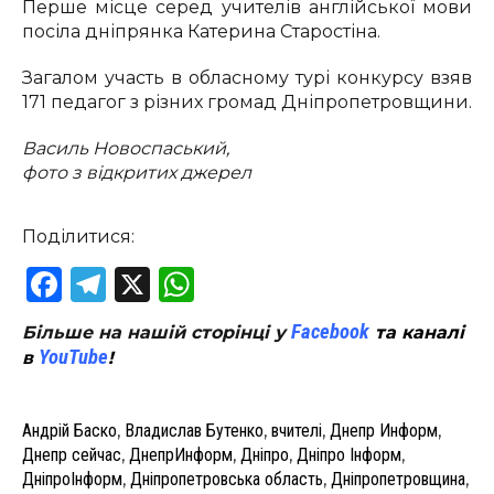
Перше місце серед учителів англійської мови
посіла дніпрянка Катерина Старостіна.
Загалом участь в обласному турі конкурсу взяв
171 педагог з різних громад Дніпропетровщини.
Василь Новоспаський,
фото з відкритих джерел
Поділитися:
Facebook
Telegram
X
WhatsApp
Facebook
Більше на нашій сторінці у
та каналі
YouTube
в
!
Андрій Баско
,
Владислав Бутенко
,
вчителі
,
Днепр Информ
,
Днепр сейчас
,
ДнепрИнформ
,
Дніпро
,
Дніпро Інформ
,
ДніпроІнформ
,
Дніпропетровська область
,
Дніпропетровщина
,