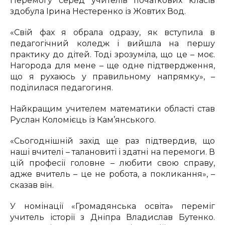
Перемогу серед учителів початкових класів
здобула Ірина Нестеренко із Жовтих Вод.
«Свій фах я обрала одразу, як вступила в
педагогічний коледж і вийшла на першу
практику до дітей. Тоді зрозуміла, що це – моє.
Нагорода для мене – ще одне підтвердження,
що я рухаюсь у правильному напрямку», –
поділилася педагогиня.
Найкращим учителем математики області став
Руслан Коломієць із Кам’янського.
«Сьогоднішній захід ще раз підтвердив, що
наші вчителі – талановиті і здатні на перемоги. В
цій професії головне – любити свою справу,
адже вчитель – це не робота, а покликання», –
сказав він.
У номінації «Громадянська освіта» переміг
учитель історії з Дніпра Владислав Бутенко.