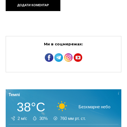
Ми в соцмережах:
Темпі
38°C
Безхмарне небо
2 м/с
30%
760
мм рт. ст.