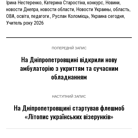
Ірина Нестеренко
,
Катерина Старостіна
,
конкурс
,
Новини
,
новости Днепра
,
новости области
,
Новости Украины
,
область
,
ОВА
,
освіта
,
педагоги.
,
Руслан Коломієць
,
Украина сегодня
,
Учитель року 2026
ПОПЕРЕДНІЙ ЗАПИС
На Дніпропетровщині відкрили нову
амбулаторію з укриттям та сучасним
обладнанням
НАСТУПНИЙ ЗАПИС
На Дніпропетровщині стартував флешмоб
«Літопис українських візерунків»