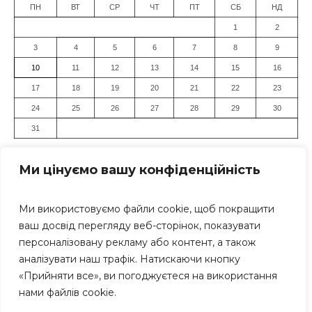
ПН
ВТ
СР
ЧТ
ПТ
СБ
НД
1
2
3
4
5
6
7
8
9
10
11
12
13
14
15
16
17
18
19
20
21
22
23
24
25
26
27
28
29
30
31
« Лип
Ми цінуємо вашу конфіденційність
Ми використовуємо файли cookie, щоб покращити
ваш досвід перегляду веб-сторінок, показувати
персоналізовану рекламу або контент, а також
аналізувати наш трафік. Натискаючи кнопку
«Прийняти все», ви погоджуєтеся на використання
Засновник: Громадська організація "Дніпровський Прес-
нами файлів cookie.
Клуб" Всі права захищені. Використання матеріалів
сайту дозволяється тільки за умови посилання (для