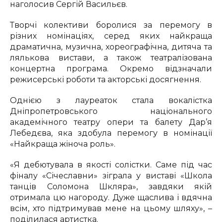
наголосив Сергій Васильєв.
Творчі колективи боролися за перемогу в
різних номінаціях, серед яких найкраща
драматична, музична, хореографічна, дитяча та
лялькова вистави, а також театралізована
концертна програма. Окремо відзначали
режисерські роботи та акторські досягнення.
Однією з лауреаток стала вокалістка
Дніпропетровського національного
академічного театру опери та балету Дар’я
Лебедєва, яка здобула перемогу в номінації
«Найкраща жіноча роль».
«Я дебютувала в якості солістки. Саме під час
фіналу «Січеславни» зіграла у виставі «Школа
танців Соломона Шкляра», завдяки якій
отримала цю нагороду. Дуже щаслива і вдячна
всім, хто підтримував мене на цьому шляху», –
поділилася артистка.