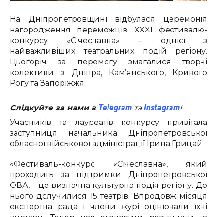
На Дніпропетровщині відбулася церемонія
нагородження переможців XXXI фестивалю-
конкурсу «Січеславна» – однієї з
найважливіших театральних подій регіону.
Цьогоріч за перемогу змагалися творчі
колективи з Дніпра, Кам’янського, Кривого
Рогу та Запоріжжя.
Telegram
Instagram
Слідкуйте за нами в
та
!
Учасників та лауреатів конкурсу привітала
заступниця начальника Дніпропетровської
обласної військової адміністрації Ірина Грицай.
«Фестиваль-конкурс «Січеславна», який
проходить за підтримки Дніпропетровської
ОВА, – це визначна культурна подія регіону. До
нього долучилися 15 театрів. Впродовж місяця
експертна рада і члени журі оцінювали їхні