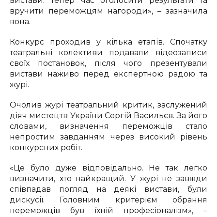
вистави. Тепер час оголосити результати та
вручити переможцям нагороди», – зазначила
вона.
Конкурс проходив у кілька етапів. Спочатку
театральні колективи подавали відеозаписи
своїх постановок, після чого презентували
вистави наживо перед експертною радою та
журі.
Очолив журі театральний критик, заслужений
діяч мистецтв України Сергій Васильєв. За його
словами, визначення переможців стало
непростим завданням через високий рівень
конкурсних робіт.
«Це було дуже відповідально. Не так легко
визначити, хто найкращий. У журі не завжди
співпадав погляд на деякі вистави, були
дискусії. Головним критерієм обрання
переможців був їхній професіоналізм», –