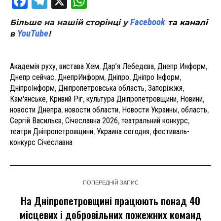
Facebook
Telegram
X
WhatsApp
Facebook
Більше на нашій сторінці у
та каналі
YouTube
в
!
Академія руху
,
вистава Хем
,
Дар’я Лебедєва
,
Днепр Информ
,
Днепр сейчас
,
ДнепрИнформ
,
Дніпро
,
Дніпро Інформ
,
ДніпроІнформ
,
Дніпропетровська область
,
Запоріжжя
,
Кам'янське
,
Кривий Ріг
,
культура Дніпропетровщини
,
Новини
,
новости Днепра
,
новости области
,
Новости Украины
,
область
,
Сергій Васильєв
,
Січеславна 2026
,
театральний конкурс
,
театри Дніпропетровщини
,
Украина сегодня
,
фестиваль-
конкурс Січеславна
ПОПЕРЕДНІЙ ЗАПИС
На Дніпропетровщині працюють понад 40
місцевих і добровільних пожежних команд