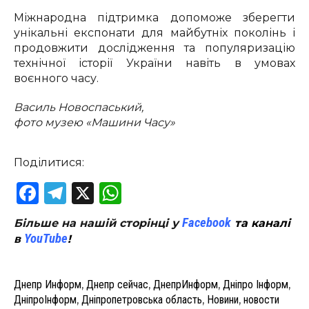
Міжнародна підтримка допоможе зберегти
унікальні експонати для майбутніх поколінь і
продовжити дослідження та популяризацію
технічної історії України навіть в умовах
воєнного часу.
Василь Новоспаський,
фото музею «Машини Часу»
Поділитися:
Facebook
Telegram
X
WhatsApp
Facebook
Більше на нашій сторінці у
та каналі
YouTube
в
!
Днепр Информ
,
Днепр сейчас
,
ДнепрИнформ
,
Дніпро Інформ
,
ДніпроІнформ
,
Дніпропетровська область
,
Новини
,
новости