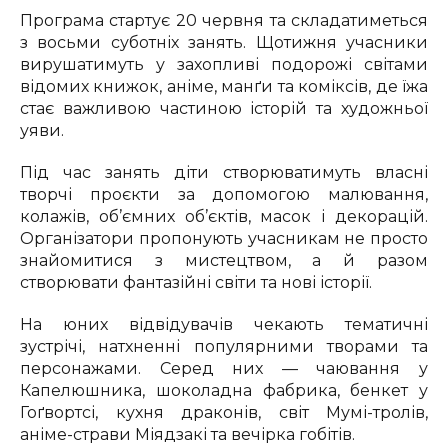
Програма стартує 20 червня та складатиметься
з восьми суботніх занять. Щотижня учасники
вирушатимуть у захопливі подорожі світами
відомих книжок, аніме, манґи та коміксів, де їжа
стає важливою частиною історій та художньої
уяви.
Під час занять діти створюватимуть власні
творчі проєкти за допомогою малювання,
колажів, об’ємних об’єктів, масок і декорацій.
Організатори пропонують учасникам не просто
знайомитися з мистецтвом, а й разом
створювати фантазійні світи та нові історії.
На юних відвідувачів чекають тематичні
зустрічі, натхненні популярними творами та
персонажами. Серед них — чаювання у
Капелюшника, шоколадна фабрика, бенкет у
Гоґвортсі, кухня драконів, світ Мумі-тролів,
аніме-страви Міядзакі та вечірка гобітів.