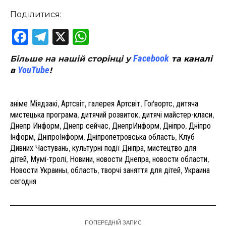
Поділитися:
Facebook
Telegram
X
WhatsApp
Facebook
Більше на нашій сторінці у
та каналі
YouTube
в
!
аніме Міядзакі
,
Артсвіт
,
галерея Артсвіт
,
Гоґвортс
,
дитяча
мистецька програма
,
дитячий розвиток
,
дитячі майстер-класи
,
Днепр Информ
,
Днепр сейчас
,
ДнепрИнформ
,
Дніпро
,
Дніпро
Інформ
,
ДніпроІнформ
,
Дніпропетровська область
,
Клуб
Дивних Частувань
,
культурні події Дніпра
,
мистецтво для
дітей
,
Мумі-тролі
,
Новини
,
новости Днепра
,
новости области
,
Новости Украины
,
область
,
творчі заняття для дітей
,
Украина
сегодня
ПОПЕРЕДНІЙ ЗАПИС