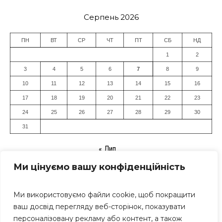
Серпень 2026
ПН
ВТ
СР
ЧТ
ПТ
СБ
НД
1
2
3
4
5
6
7
8
9
10
11
12
13
14
15
16
17
18
19
20
21
22
23
24
25
26
27
28
29
30
31
« Лип
Ми цінуємо вашу конфіденційність
Ми використовуємо файли cookie, щоб покращити
ваш досвід перегляду веб-сторінок, показувати
персоналізовану рекламу або контент, а також