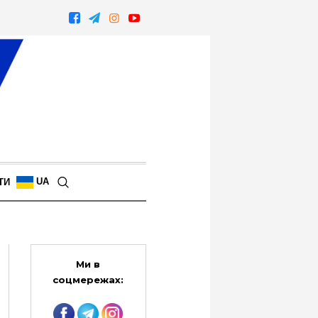
UA
ТИ
Ми в
соцмережах: