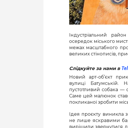
Індустріальний райо
осередок міського мист
межах масштабного проє
великих стінописів, пр
Te
Слідкуйте за нами в
Новий арт-об’єкт при
вулиці Батумській. 
пустотливий собака — с
Саме цей малюнок став
покликаної зробити міс
Ідея проєкту виникла 
не лише яскравими бар
вирішили звернутися до