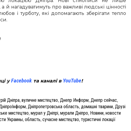
ою локацією Дніпра. Нові стінописи не лише
а й нагадуватимуть про важливі людські цінності
 любов і турботу, які допомагають зберігати тепло
си.
л
tsApp
Facebook
YouTube
нці у
та каналі в
!
рій Дніпра
,
вуличне мистецтво
,
Днепр Информ
,
Днепр сейчас
,
ДніпроІнформ
,
Дніпропетровська область
,
домашні тварини
,
Друзі
ське мистецтво
,
мурал у Дніпрі
,
мурали Дніпро
,
Новини
,
новости
сти Украины
,
область
,
сучасне мистецтво
,
туристичні локації