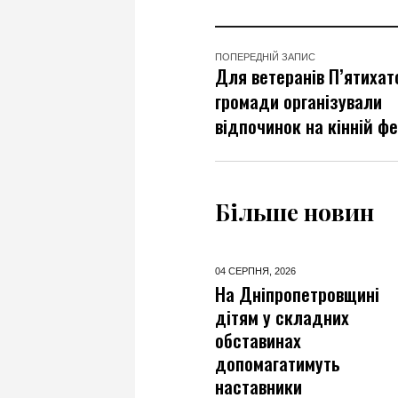
ПОПЕРЕДНІЙ ЗАПИС
Для ветеранів П’ятихат
громади організували
відпочинок на кінній ф
Більше новин
04 СЕРПНЯ,
2026
04 СЕРПНЯ,
2026
Із прифронтового
На Дніпропетровщині
Краматорська до
дітям у складних
Дніпра евакуювали
обставинах
колекційний
допомагатимуть
автомобіль
наставники