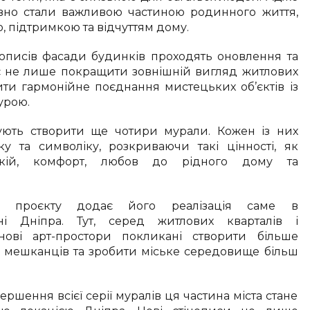
вно стали важливою частиною родинного життя,
, підтримкою та відчуттям дому.
описів фасади будинків проходять оновлення та
є не лише покращити зовнішній вигляд житлових
ити гармонійне поєднання мистецьких об’єктів із
урою.
ують створити ще чотири мурали. Кожен із них
у та символіку, розкриваючи такі цінності, як
покій, комфорт, любов до рідного дому та
я проєкту додає його реалізація саме в
ні Дніпра. Тут, серед житлових кварталів і
 нові арт-простори покликані створити більше
 мешканців та зробити міське середовище більш
вершення всієї серії муралів ця частина міста стане