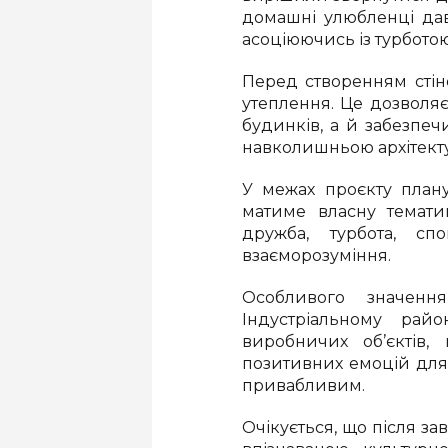
домашні улюбленці да
асоціюючись із турботою
Перед створенням стін
утеплення. Це дозволя
будинків, а й забезпеч
навколишньою архітект
У межах проєкту план
матиме власну тематик
дружба, турбота, с
взаєморозуміння.
Особливого значенн
Індустріальному райо
виробничих об’єктів,
позитивних емоцій для
привабливим.
Очікується, що після за