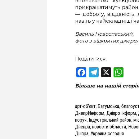
впізнаваною культурн
прикрашатимуть район, 
— доброту, відданість,
навіть у найскладніші ча
Василь Новоспаський,
фото з відкритих джере
Поділитися:
Facebook
Telegram
X
Wha
Більше на нашій сторі
арт-об’єкт
,
Батумська
,
благоуст
ДнепрИнформ
,
Дніпро Інформ
,
поруч
,
Індустріальний район
,
мі
Днепра
,
новости области
,
Ново
Дніпра
,
Украина сегодня