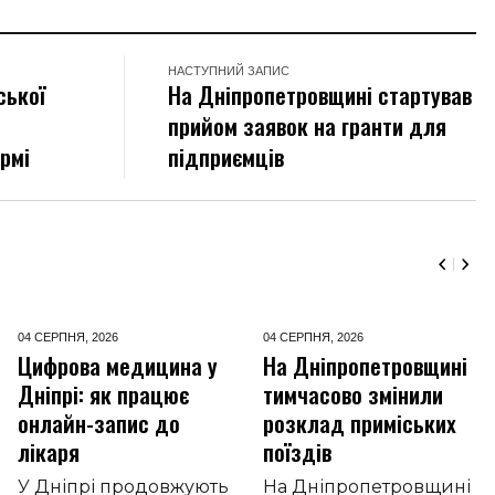
НАСТУПНИЙ ЗАПИС
ської
На Дніпропетровщині стартував
прийом заявок на гранти для
ермі
підприємців
04 СЕРПНЯ,
2026
04 СЕРПНЯ,
2026
Цифрова медицина у
На Дніпропетровщині
Дніпрі: як працює
тимчасово змінили
онлайн-запис до
розклад приміських
лікаря
поїздів
У Дніпрі продовжують
На Дніпропетровщині