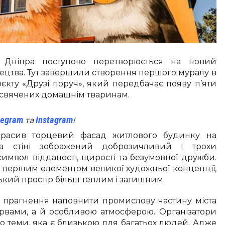
н Дніпра поступово перетворюється на новий
ецтва. Тут завершили створення першого муралу в
кту «Друзі поруч», який передбачає появу п’яти
исвячених домашнім тваринам.
legram
Instagram
та
!
красив торцевий фасад житлового будинку на
На стіні зображений доброзичливий і трохи
имвол відданості, щирості та безумовної дружби.
 першим елементом великої художньої концепції,
ький простір більш теплим і затишним.
з прагнення наповнити промислову частину міста
вами, а й особливою атмосферою. Організатори
 теми, яка є близькою для багатьох людей. Адже