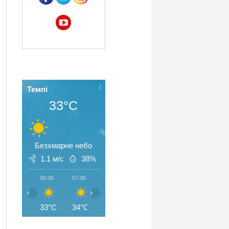
Темпі
33°C
Безхмарне небо
1.1 м/с
38%
06:00
07:00
08:00
09:00
10:00
11:00
‹
›
33°C
34°C
35°C
37°C
39°C
41°C