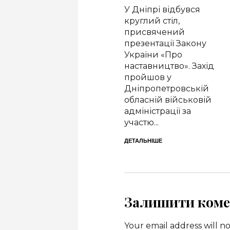
До колекції технічного
У Дніпрі відбувся
музею «Машини часу»
круглий стіл,
у Дніпрі приєднався
присвячений
рідкісний італійський
презентації Закону
автомобіль Lancia
України «Про
Gamma, який вдалося
наставництво». Захід
евакуювати з
пройшов у
прифронтового
Дніпропетровській
Краматорська....
обласній військовій
адміністрації за
ДЕТАЛЬНІШЕ
участю...
ДЕТАЛЬНІШЕ
Залишити коме
Your email address will n