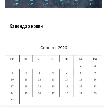
33°C
33°C
33°C
32°C
32°C
28°C
2
Календар новин
Серпень 2026
ПН
ВТ
СР
ЧТ
ПТ
СБ
НД
1
2
3
4
5
6
7
8
9
10
11
12
13
14
15
16
17
18
19
20
21
22
23
24
25
26
27
28
29
30
31