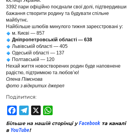
юстиції України.
3392 пари офіційно поєднали свої долі, підтвердивши
бажання створити родину та будувати спільне
майбутнє.
Найбільше шлюбів минулого тижня зареєстровані у:
м. Києві — 857
Дніпропетровській області — 638
Львівській області — 405
Одеській області — 137
Полтавській — 120
Нехай життя новостворених родин буде наповнене
радістю, підтримкою та любов’ю!
Олена Пімєнова
фото з відкритих джерел
Поділитися:
Facebook
Telegram
X
WhatsApp
Facebook
Більше на нашій сторінці у
та каналі
YouTube
в
!