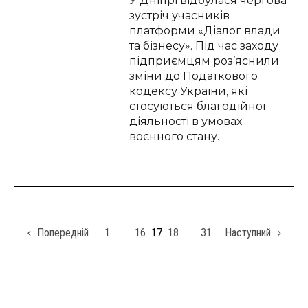
У Дніпрі відбулася чергова
зустріч учасників
платформи «Діалог влади
та бізнесу». Під час заходу
підприємцям роз’яснили
зміни до Податкового
кодексу України, які
стосуються благодійної
діяльності в умовах
воєнного стану.
Попередній
1
…
16
17
18
…
31
Наступний