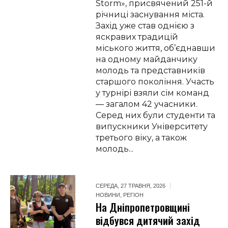
Storm», присвячений 251-й
річниці заснування міста.
Захід уже став однією з
яскравих традицій
міського життя, об’єднавши
на одному майданчику
молодь та представників
старшого покоління. Участь
у турнірі взяли сім команд
— загалом 42 учасники.
Серед них були студенти та
випускники Університету
третього віку, а також
молодь...
СЕРЕДА, 27 ТРАВНЯ, 2026
НОВИНИ
,
РЕГІОН
На Дніпропетровщині
відбувся дитячий захід