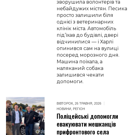
зворушила волонтерів та
небайдужих містян. Песика
просто залишили біля
однієї з ветеринарних
клінік міста. Автомобіль
під’їхав до будівлі, двері
відчинилися — і Харлі
опинився сам на вулиці
посеред морозного дня.
Машина поїхала, а
наляканий собака
залишився чекати
допомоги.
ВІВТОРОК, 26 ТРАВНЯ, 2026
НОВИНИ
,
РЕГІОН
Поліцейські допомогли
евакуювати мешканців
прифронтового села