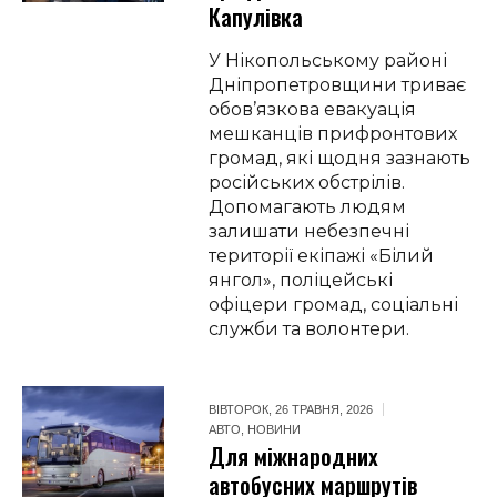
Капулівка
У Нікопольському районі
Дніпропетровщини триває
обов’язкова евакуація
мешканців прифронтових
громад, які щодня зазнають
російських обстрілів.
Допомагають людям
залишати небезпечні
території екіпажі «Білий
янгол», поліцейські
офіцери громад, соціальні
служби та волонтери.
ВІВТОРОК, 26 ТРАВНЯ, 2026
АВТО
,
НОВИНИ
Для міжнародних
автобусних маршрутів