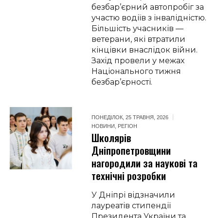
безбар’єрний автопробіг за
участю водіїв з інвалідністю.
Більшість учасників —
ветерани, які втратили
кінцівки внаслідок війни.
Захід провели у межах
Національного тижня
безбар’єрності.
ПОНЕДІЛОК, 25 ТРАВНЯ, 2026
НОВИНИ
,
РЕГІОН
Школярів
Дніпропетровщини
нагородили за наукові та
технічні розробки
У Дніпрі відзначили
лауреатів стипендії
Президента України та