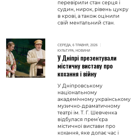
перевірили стан серця і
судин, нирок, рівень цукру
в крові, а також оцінили
свій ментальний стан.
СЕРЕДА, 6 ТРАВНЯ, 2026
КУЛЬТУРА
,
НОВИНИ
У Дніпрі презентували
містичну виставу про
кохання і війну
У Дніпровському
національному
академічному українському
музично-драматичному
театрі ім. Т. Г. Шевченка
відбулася прем’єра
містичної вистави про
кохання, яке долає час і