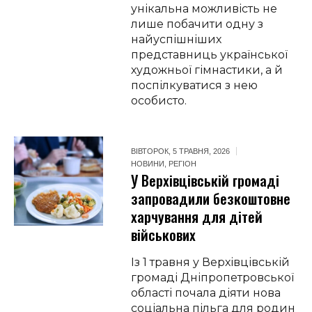
унікальна можливість не
лише побачити одну з
найуспішніших
представниць української
художньої гімнастики, а й
поспілкуватися з нею
особисто.
ВІВТОРОК, 5 ТРАВНЯ, 2026
НОВИНИ
,
РЕГІОН
У Верхівцівській громаді
запровадили безкоштовне
харчування для дітей
військових
Із 1 травня у Верхівцівській
громаді Дніпропетровської
області почала діяти нова
соціальна пільга для родин