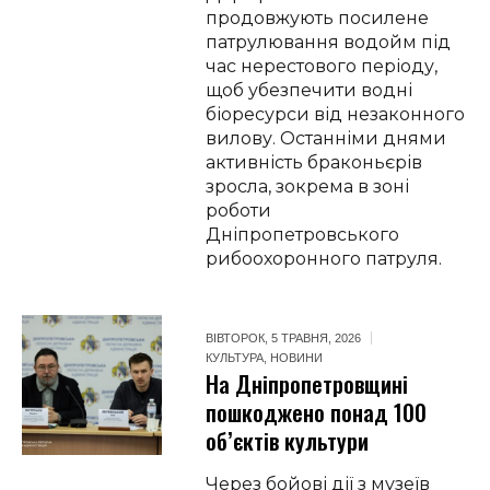
продовжують посилене
патрулювання водойм під
час нерестового періоду,
щоб убезпечити водні
біоресурси від незаконного
вилову. Останніми днями
активність браконьєрів
зросла, зокрема в зоні
роботи
Дніпропетровського
рибоохоронного патруля.
ВІВТОРОК, 5 ТРАВНЯ, 2026
КУЛЬТУРА
,
НОВИНИ
На Дніпропетровщині
пошкоджено понад 100
об’єктів культури
Через бойові дії з музеїв