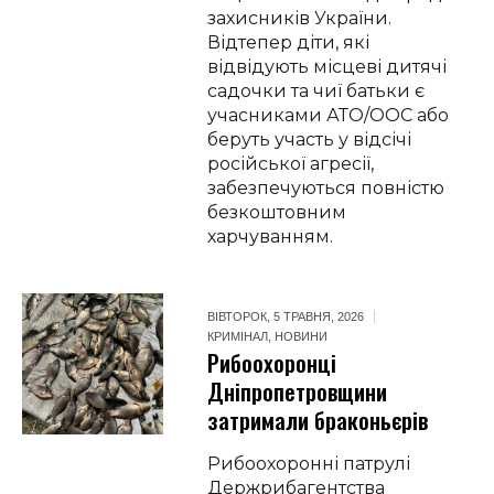
захисників України.
Відтепер діти, які
відвідують місцеві дитячі
садочки та чиї батьки є
учасниками АТО/ООС або
беруть участь у відсічі
російської агресії,
забезпечуються повністю
безкоштовним
харчуванням.
ВІВТОРОК, 5 ТРАВНЯ, 2026
КРИМІНАЛ
,
НОВИНИ
Рибоохоронці
Дніпропетровщини
затримали браконьєрів
Рибоохоронні патрулі
Держрибагентства