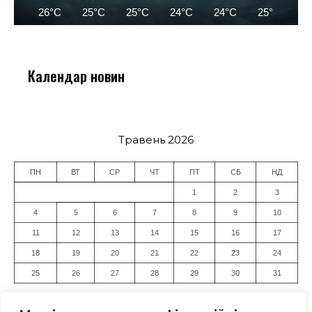
26°C
25°C
25°C
24°C
24°C
25°C
2
Календар новин
Травень 2026
ПН
ВТ
СР
ЧТ
ПТ
СБ
НД
1
2
3
4
5
6
7
8
9
10
11
12
13
14
15
16
17
18
19
20
21
22
23
24
25
26
27
28
29
30
31
« Кві
Чер »