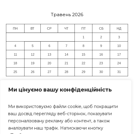
Травень 2026
ПН
ВТ
СР
ЧТ
ПТ
СБ
НД
1
2
3
4
5
6
7
8
9
10
11
12
13
14
15
16
17
18
19
20
21
22
23
24
25
26
27
28
29
30
31
« Кві
Чер »
Ми цінуємо вашу конфіденційність
Ми використовуємо файли cookie, щоб покращити
ваш досвід перегляду веб-сторінок, показувати
персоналізовану рекламу або контент, а також
аналізувати наш трафік. Натискаючи кнопку