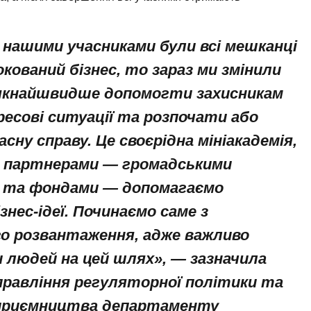
 нашими учасниками були всі мешканці
кований бізнес, то зараз ми змінили
якнайшвидше допомогти захисникам
есові ситуації та розпочати або
сну справу. Це своєрідна мініакадемія,
із партнерами — громадськими
и та фондами — допомагаємо
нес-ідеї. Починаємо саме з
го розвантаження, адже важливо
людей на цей шлях», — зазначила
правління регуляторної політики та
дприємництва департаменту