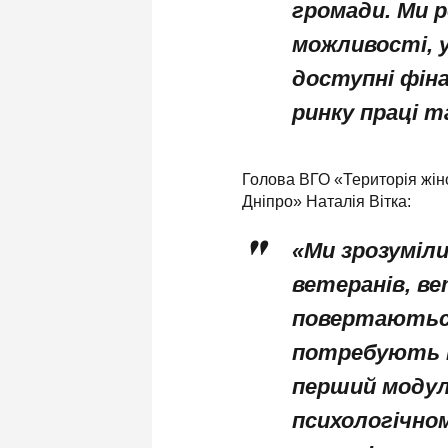
громади. Ми р
можливості, 
доступні фіна
ринку праці та
Голова ВГО «Територія жі
Дніпро» Наталія Вітка:
«Ми зрозуміли
ветеранів, ве
повертаються
потребують н
перший модул
психологічно