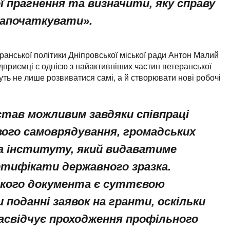
ї прагнення та визначити, яку справу
започаткувати».
анської політики Дніпровської міської ради Антон Малий
дприємці є однією з найактивніших частин ветеранської
уть не лише розвиватися самі, а й створювати нові робочі
став можливим завдяки співпраці
вого самоврядування, громадських
та інституту, який видаватиме
ртифікати державного зразка.
кого документа є суттєвою
 поданні заявок на гранти, оскільки
засвідчує проходження профільного