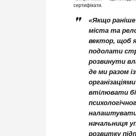
сертифікати.
«Якщо раніше
міста та рело
вектор, щоб 
подолати стр
розвинути вла
де ми разом 
організаціям
втілювати біз
психологічно
налаштувати 
начальниця у
розвитку пі