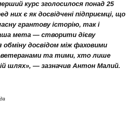
перший курс зголосилося понад 25
ред них є як досвідчені підприємці, що
асну грантову історію, так і
Наша мета — створити дієву
я обміну досвідом між фаховими
-ветеранами та тими, хто лише
вій шлях», — зазначив Антон Малий.
ада
tsApp