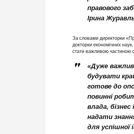
правового заб
Ірина Журавль
За словами директорки «Пр
докторки економічних наук,
стати важливою частиною с
«Дуже важлив
будувати кра
готове до опо
повинні робит
влада, бізнес
надати знання
для успішної 