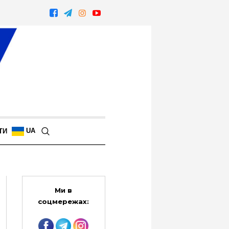
UA
ТИ
Ми в
соцмережах: