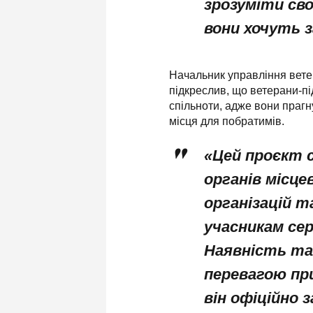
зрозуміти сво
вони хочуть 
Начальник управління ветер
підкреслив, що ветерани-пі
спільноти, адже вони прагн
місця для побратимів.
«Цей проєкт 
органів місце
організацій 
учасникам се
Наявність та
перевагою при
він офіційно 