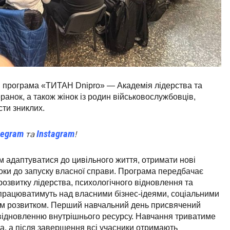
ня програма «ТИТАН Dnipro» — Академія лідерства та
еранок, а також жінок із родин військовослужбовців,
сти зниклих.
legram
Instagram
та
!
м адаптуватися до цивільного життя, отримати нові
оки до запуску власної справи. Програма передбачає
 розвитку лідерства, психологічного відновлення та
працюватимуть над власними бізнес-ідеями, соціальними
им розвитком. Перший навчальний день присвячений
а відновленню внутрішнього ресурсу. Навчання триватиме
а, а після завершення всі учасники отримають