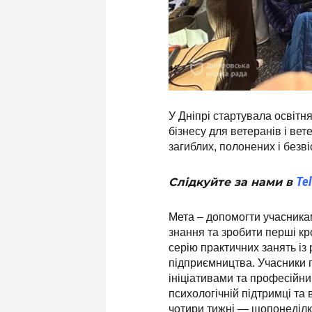
У Дніпрі стартувала освіт
бізнесу для ветеранів і вет
загиблих, полонених і безві
Te
Слідкуйте за нами в
Мета – допомогти учасника
знання та зробити перші кр
серію практичних занять із
підприємництва. Учасники 
ініціативами та професійн
психологічній підтримці т
чотири тижні — щопонеділк