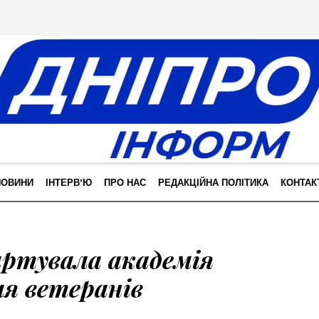
НОВИНИ
ІНТЕРВʼЮ
ПРО НАС
РЕДАКЦІЙНА ПОЛІТИКА
КОНТАК
артувала академія
ля ветеранів