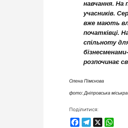
навчання. На 
учасників. Се
вже мають вл
початківці. 
спільноту дл
бізнесменами
розпочинає с
Олена Пімєнова
фото: Дніпровська міськр
Поділитися:
Facebook
Telegram
X
Wha