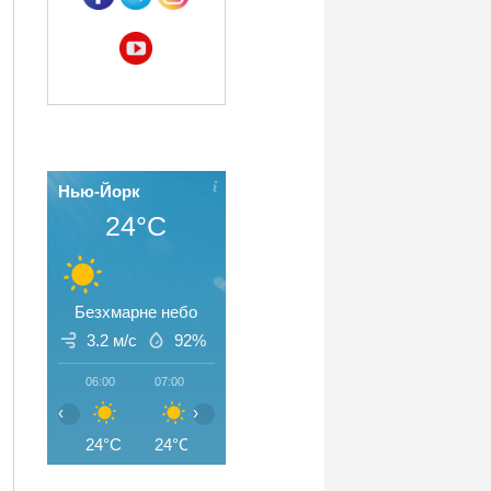
Нью-Йорк
24°C
Безхмарне небо
3.2 м/с
92%
06:00
07:00
08:00
09:00
10:00
11:00
‹
›
24°C
24°C
25°C
27°C
29°C
30°C