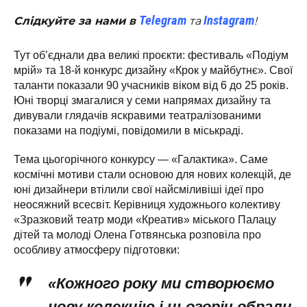
Telegram
Instagram
Слідкуйте за нами в
та
!
Тут об’єднали два великі проєкти: фестиваль «Подіум
мрій» та 18-й конкурс дизайну «Крок у майбутнє». Свої
таланти показали 90 учасників віком від 6 до 25 років.
Юні творці змагалися у семи напрямах дизайну та
дивували глядачів яскравими театралізованими
показами на подіумі, повідомили в міськраді.
Тема цьогорічного конкурсу — «Галактика». Саме
космічні мотиви стали основою для нових колекцій, де
юні дизайнери втілили свої найсміливіші ідеї про
неосяжний всесвіт. Керівниця художнього колективу
«Зразковий театр моди «Креатив» міського Палацу
дітей та молоді Олена Готвянська розповіла про
особливу атмосферу підготовки:
«Кожного року ми створюємо
нову колекцію і цьогоріч обрали