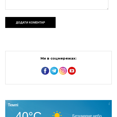
Ми в соцмережах:
Темпі
40°C
Безхмарне небо