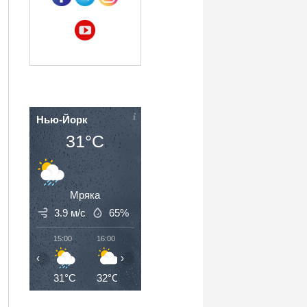
Нью-Йорк
31°C
Мряка
3.9 м/с
65%
15:00
16:00
17:00
18:00
19:00
20:00
‹
›
31°C
32°C
32°C
31°C
31°C
29°C