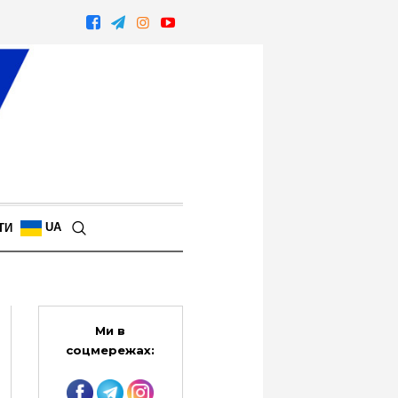
UA
ТИ
Ми в
соцмережах: