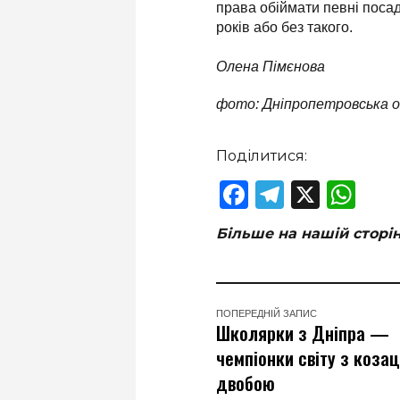
права обіймати певні посад
років або без такого.
Олена Пімєнова
фото: Дніпропетровська 
Поділитися:
Facebook
Telegram
X
Wha
Більше на нашій сторі
ПОПЕРЕДНІЙ ЗАПИС
Школярки з Дніпра —
чемпіонки світу з коза
двобою