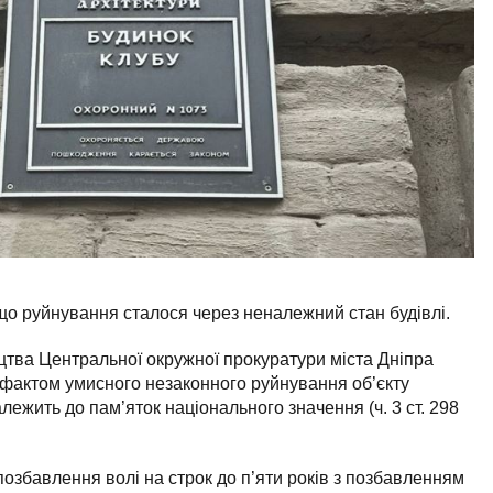
о руйнування сталося через неналежний стан будівлі.
цтва Центральної окружної прокуратури міста Дніпра
фактом умисного незаконного руйнування об’єкту
лежить до пам’яток національного значення (ч. 3 ст. 298
позбавлення волі на строк до п’яти років з позбавленням