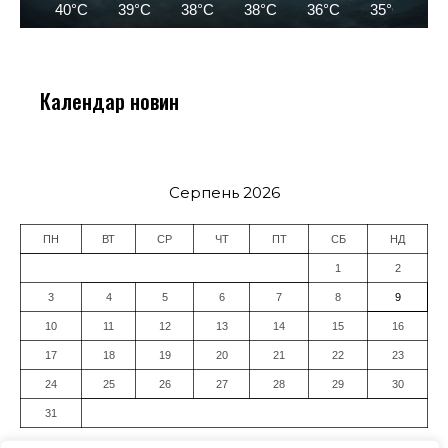
40°C
39°C
38°C
38°C
36°C
35°C
3
Календар новин
Серпень 2026
ПН
ВТ
СР
ЧТ
ПТ
СБ
НД
1
2
3
4
5
6
7
8
9
10
11
12
13
14
15
16
17
18
19
20
21
22
23
24
25
26
27
28
29
30
31