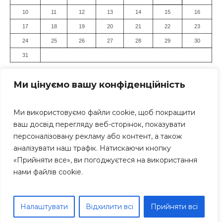
10
11
12
13
14
15
16
17
18
19
20
21
22
23
24
25
26
27
28
29
30
31
« Лип
Ми цінуємо вашу конфіденційність
Ми використовуємо файли cookie, щоб покращити
ваш досвід перегляду веб-сторінок, показувати
персоналізовану рекламу або контент, а також
аналізувати наш трафік. Натискаючи кнопку
«Прийняти все», ви погоджуєтеся на використання
Засновник: Громадська організація "Дніпровський Прес-
нами файлів cookie.
Клуб" Всі права захищені. Використання матеріалів
сайту дозволяється тільки за умови посилання (для
інтернет-видань - гіперпосилання) на «Дніпро Інформ»
Дніпро Інформ © 1999-2025 рр; Тел.: +38 (063) 271-17-71
Налаштувати
Відхилити всі
Прийняти всі
E-mail: dniproinform1999@gmail.com