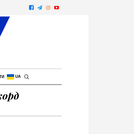
UA
ТИ
корд