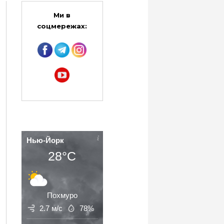
Ми в
соцмережах:
Нью-Йорк
28°C
Похмуро
2.7 м/с
78%