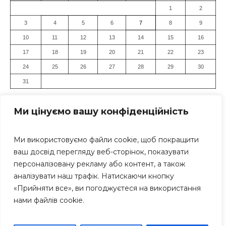
1
2
3
4
5
6
7
8
9
10
11
12
13
14
15
16
17
18
19
20
21
22
23
24
25
26
27
28
29
30
31
« Лип
Ми цінуємо вашу конфіденційність
Ми використовуємо файли cookie, щоб покращити
ваш досвід перегляду веб-сторінок, показувати
персоналізовану рекламу або контент, а також
аналізувати наш трафік. Натискаючи кнопку
«Прийняти все», ви погоджуєтеся на використання
Засновник: Громадська організація "Дніпровський Прес-
нами файлів cookie.
Клуб" Всі права захищені. Використання матеріалів
сайту дозволяється тільки за умови посилання (для
інтернет-видань - гіперпосилання) на «Дніпро Інформ»