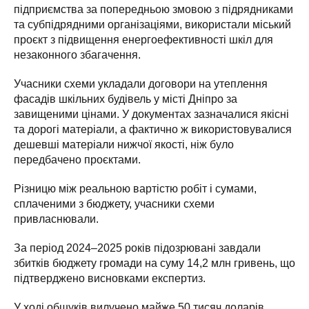
підприємства за попередньою змовою з підрядниками
та субпідрядними організаціями, використали міський
проєкт з підвищення енергоефективності шкіл для
незаконного збагачення.
Учасники схеми укладали договори на утеплення
фасадів шкільних будівель у місті Дніпро за
завищеними цінами. У документах зазначалися якісні
та дорогі матеріали, а фактично ж використовувалися
дешевші матеріали нижчої якості, ніж було
передбачено проєктами.
Різницю між реальною вартістю робіт і сумами,
сплаченими з бюджету, учасники схеми
привласнювали.
За період 2024–2025 років підозрювані завдали
збитків бюджету громади на суму 14,2 млн гривень, що
підтверджено висновками експертиз.
У ході обшуків вилучено майже 50 тисяч доларів