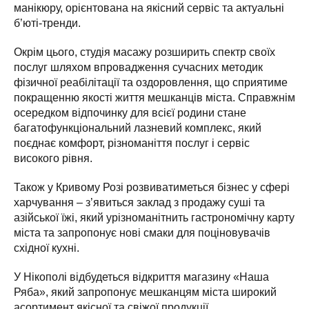
манікюру, орієнтована на якісний сервіс та актуальні
б’юті-тренди.
Окрім цього, студія масажу розширить спектр своїх
послуг шляхом впровадження сучасних методик
фізичної реабілітації та оздоровлення, що сприятиме
покращенню якості життя мешканців міста. Справжнім
осередком відпочинку для всієї родини стане
багатофункціональний лазневий комплекс, який
поєднає комфорт, різноманіття послуг і сервіс
високого рівня.
Також у Кривому Розі розвиватиметься бізнес у сфері
харчування – з’явиться заклад з продажу суші та
азійської їжі, який урізноманітнить гастрономічну карту
міста та запропонує нові смаки для поціновувачів
східної кухні.
У Нікополі відбудеться відкриття магазину «Наша
Ряба», який запропонує мешканцям міста широкий
асортимент якісної та свіжої продукції.