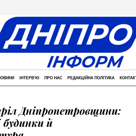
НОВИНИ
ІНТЕРВʼЮ
ПРО НАС
РЕДАКЦІЙНА ПОЛІТИКА
КОНТАК
тріл Дніпропетровщини:
 будинки й
тура