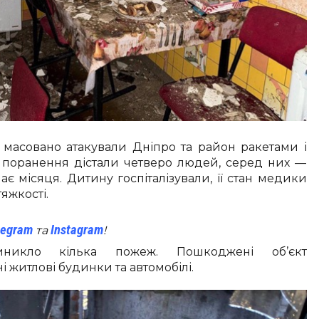
а масовано атакували Дніпро та район ракетами і
і поранення дістали четверо людей, серед них —
є місяця. Дитину госпіталізували, її стан медики
яжкості.
legram
Instagram
та
!
иникло кілька пожеж. Пошкоджені об’єкт
і житлові будинки та автомобілі.