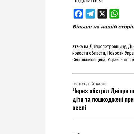
Поділитися:
Facebook
Telegram
X
Wha
Більше на нашій сторі
атака на Дніпропетровщину
,
Дн
новости области
,
Новости Укр
Синельниківщина
,
Украина сего
ПОПЕРЕДНІЙ ЗАПИС
Через обстріл Дніпра п
діти та пошкоджені при
оселі