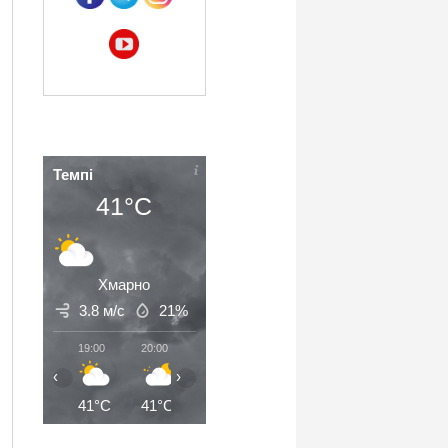
Темпі
41°C
Хмарно
3.8 м/с
21%
19:00
20:00
21:00
22:00
23:00
00:00
‹
›
41°C
41°C
40°C
39°C
38°C
38°C