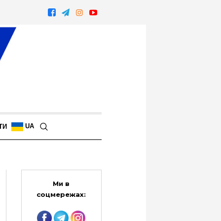
UA
ТИ
Ми в
соцмережах: