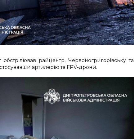
 обстрілював райцентр, Червоногригорівську та
стосувавши артилерію та FPV-дрони.