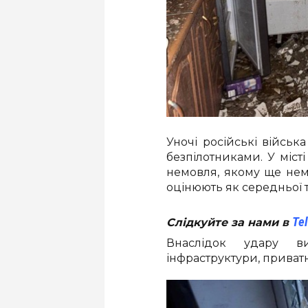
Уночі російські військ
безпілотниками. У міст
немовля, якому ще нема
оцінюють як середньої т
Te
Слідкуйте за нами в
Внаслідок удару в
інфраструктури, приватн