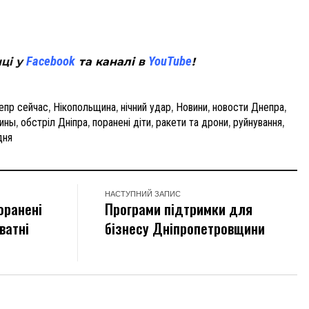
tsApp
Facebook
YouTube
нці у
та каналі в
!
епр сейчас
,
Нікопольщина
,
нічний удар
,
Новини
,
новости Днепра
,
аины
,
обстріл Дніпра
,
поранені діти
,
ракети та дрони
,
руйнування
,
дня
НАСТУПНИЙ ЗАПИС
оранені
Програми підтримки для
ватні
бізнесу Дніпропетровщини