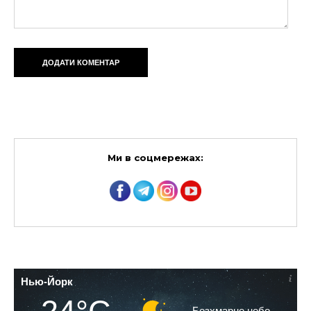
Ми в соцмережах:
Нью-Йорк
Безхмарне небо