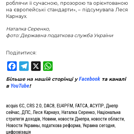
роблячи її сучасною, прозорою та орієнтованою
на європейські стандарти», – підсумувала Леся
Карнаух.
Наталка Серенко,
фото: Державна податкова служба України
Поділитися:
Facebook
Telegram
X
WhatsApp
Facebook
Більше на нашій сторінці у
та каналі
YouTube
в
!
acquis ЄС
,
CRS 2.0
,
DAC8
,
EU4PFM
,
FATCA
,
АСУПР
,
Днепр
сейчас
,
ДПС
,
Леся Карнаух
,
Наталка Серенко
,
Національна
стратегія доходів
,
Новини
,
новости Днепра
,
новости области
,
Новости Украины
,
податкова реформа
,
Украина сегодня
,
цифровізація