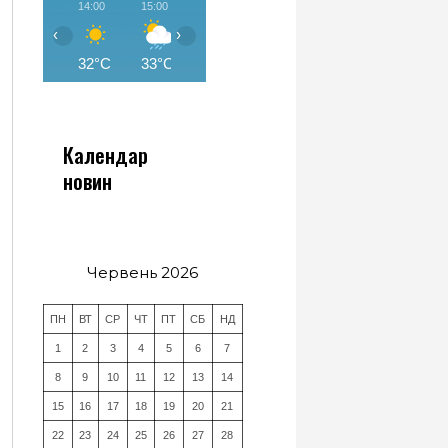
14:00
15:00
16:00
17:00
18:00
19:00
‹
›
32°C
33°C
33°C
27°C
25°C
26°C
Календар
новин
Червень 2026
ПН
ВТ
СР
ЧТ
ПТ
СБ
НД
1
2
3
4
5
6
7
8
9
10
11
12
13
14
15
16
17
18
19
20
21
22
23
24
25
26
27
28