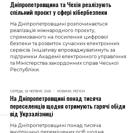
Дніпропетровщина та Чехія реалізують
спільний проєкт у сфері кібербезпеки
На Дніпропетровщині розпочинається
реалізація міжнародного проєкту,
спрямованого на посилення цифрової
безпеки та розвиток сучасних електронних
сервісів. Ініціативу впроваджуватимуть за
підтримки Академії електронного управління
та Міністерства закордонних справ Чеської
Республіки.
СЕРЕДА, 10 ЧЕРВНЯ, 2026
НОВИНИ
,
РЕГІОН
На Дніпропетровщині понад тисяча
переселенців щодня отримують гарячі обіди
від Укрзалізниці
На Дніпропетровщині понад тисяча
внутрішньо переміщених осіб щодня