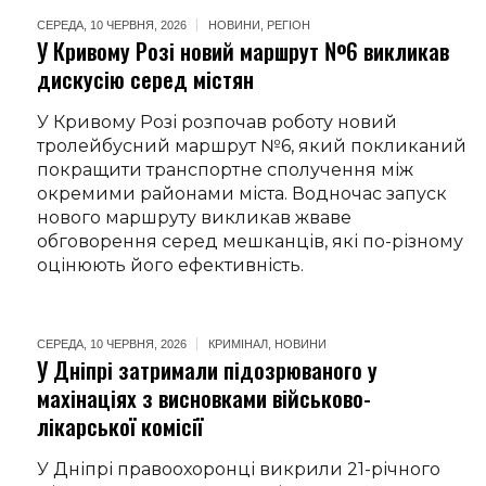
СЕРЕДА, 10 ЧЕРВНЯ, 2026
НОВИНИ
,
РЕГІОН
У Кривому Розі новий маршрут №6 викликав
дискусію серед містян
У Кривому Розі розпочав роботу новий
тролейбусний маршрут №6, який покликаний
покращити транспортне сполучення між
окремими районами міста. Водночас запуск
нового маршруту викликав жваве
обговорення серед мешканців, які по-різному
оцінюють його ефективність.
СЕРЕДА, 10 ЧЕРВНЯ, 2026
КРИМІНАЛ
,
НОВИНИ
У Дніпрі затримали підозрюваного у
махінаціях з висновками військово-
лікарської комісії
У Дніпрі правоохоронці викрили 21-річного