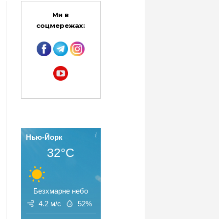
Ми в
соцмережах:
Нью-Йорк
32°C
Безхмарне небо
4.2 м/с
52%