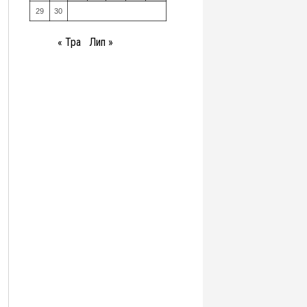
29
30
« Тра
Лип »