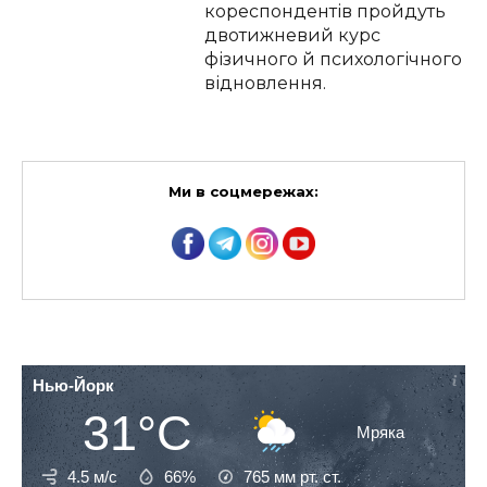
кореспондентів пройдуть
двотижневий курс
фізичного й психологічного
відновлення.
Ми в соцмережах:
Нью-Йорк
31°C
Мряка
4.5 м/с
66%
765
мм рт. ст.