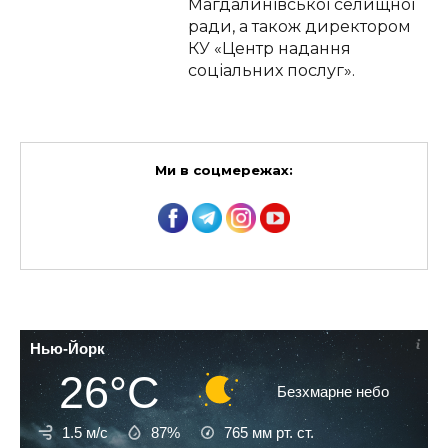
Магдалинівської селищної
ради, а також директором
КУ «Центр надання
соціальних послуг».
Ми в соцмережах:
Нью-Йорк
26°C
Безхмарне небо
1.5 м/с
87%
765
мм рт. ст.