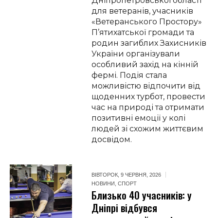
Дніпропетровської області
для ветеранів, учасників
«Ветеранського Простору»
П’ятихатської громади та
родин загиблих Захисників
України організували
особливий захід на кінній
фермі. Подія стала
можливістю відпочити від
щоденних турбот, провести
час на природі та отримати
позитивні емоції у колі
людей зі схожим життєвим
досвідом.
ВІВТОРОК, 9 ЧЕРВНЯ, 2026
НОВИНИ
,
СПОРТ
Близько 40 учасників: у
Дніпрі відбувся