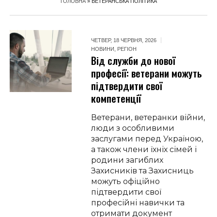
ГОЛОВНА
»
ВЕТЕРАНСЬКА ПОЛІТИКА
ЧЕТВЕР, 18 ЧЕРВНЯ, 2026
НОВИНИ
,
РЕГІОН
Від служби до нової
професії: ветерани можуть
підтвердити свої
компетенції
Ветерани, ветеранки війни,
люди з особливими
заслугами перед Україною,
а також члени їхніх сімей і
родини загиблих
Захисників та Захисниць
можуть офіційно
підтвердити свої
професійні навички та
отримати документ