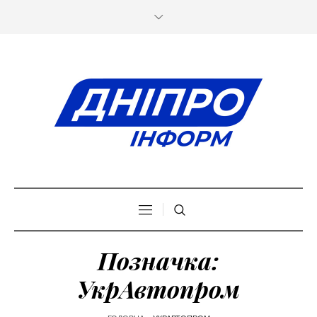
Позначка:
УкрАвтопром