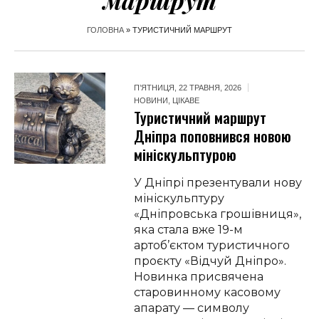
маршрут
ГОЛОВНА
»
ТУРИСТИЧНИЙ МАРШРУТ
П’ЯТНИЦЯ, 22 ТРАВНЯ, 2026
НОВИНИ
,
ЦІКАВЕ
Туристичний маршрут
Дніпра поповнився новою
мініскульптурою
У Дніпрі презентували нову
мініскульптуру
«Дніпровська грошівниця»,
яка стала вже 19-м
артоб’єктом туристичного
проєкту «Відчуй Дніпро».
Новинка присвячена
старовинному касовому
апарату — символу