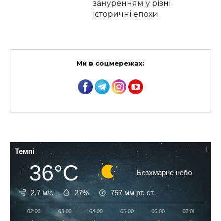
зануренням у різні
історичні епохи.
Ми в соцмережах:
Темпі
36°C
Безхмарне небо
2.7 м/с
27%
757
мм рт. ст.
02:00
03:00
04:00
05:00
06:00
07:00
08