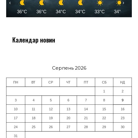
‹
›
36°C
36°C
34°C
34°C
33°C
34°C
3
Календар новин
Серпень 2026
ПН
ВТ
СР
ЧТ
ПТ
СБ
НД
1
2
3
4
5
6
7
8
9
10
11
12
13
14
15
16
17
18
19
20
21
22
23
24
25
26
27
28
29
30
31