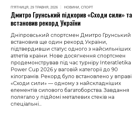
П’ЯТНИЦЯ, 29 ТРАВНЯ, 2026
НОВИНИ
,
СПОРТ
Дмитро Грунський підкорив «Сходи сили» та
встановив рекорд України
Дніпровський спортсмен Дмитро Грунський
встановив ще один рекорд України,
підтвердивши статус одного з найсильніших
атлетів країни. Нове досягнення спортсмен
продемонстрував під час турніру Interatletika
Power Cup 2026 у ваговій категорії до 90
кілограмів. Рекорд було встановлено у вправі
«Сходи сили» — одному з найскладніших
елементів силового багатоборства. Завдання
полягало у підйомі металевих стеків на
спеціальні...