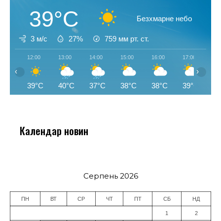
39°C
Безхмарне небо
3 м/с
27%
759
мм рт. ст.
12:00
13:00
14:00
15:00
16:00
17:00
18
‹
›
39°C
40°C
37°C
38°C
38°C
39°C
3
Календар новин
Серпень 2026
ПН
ВТ
СР
ЧТ
ПТ
СБ
НД
1
2