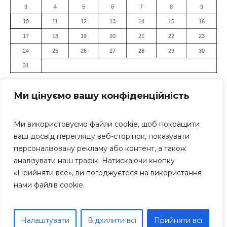
3
4
5
6
7
8
9
10
11
12
13
14
15
16
17
18
19
20
21
22
23
24
25
26
27
28
29
30
31
« Лип
Ми цінуємо вашу конфіденційність
Ми використовуємо файли cookie, щоб покращити
ваш досвід перегляду веб-сторінок, показувати
персоналізовану рекламу або контент, а також
аналізувати наш трафік. Натискаючи кнопку
«Прийняти все», ви погоджуєтеся на використання
Засновник: Громадська організація "Дніпровський Прес-
нами файлів cookie.
Клуб" Всі права захищені. Використання матеріалів
сайту дозволяється тільки за умови посилання (для
інтернет-видань - гіперпосилання) на «Дніпро Інформ»
Дніпро Інформ © 1999-2025 рр; Тел.: +38 (063) 271-17-71
Налаштувати
Відхилити всі
Прийняти всі