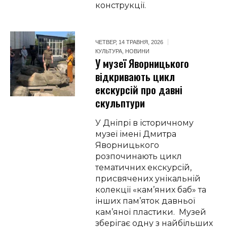
конструкції.
ЧЕТВЕР, 14 ТРАВНЯ, 2026
КУЛЬТУРА
,
НОВИНИ
У музеї Яворницького
відкривають цикл
екскурсій про давні
скульптури
У Дніпрі в історичному
музеї імені Дмитра
Яворницького
розпочинають цикл
тематичних екскурсій,
присвячених унікальній
колекції «кам’яних баб» та
інших пам’яток давньої
кам’яної пластики. Музей
зберігає одну з найбільших