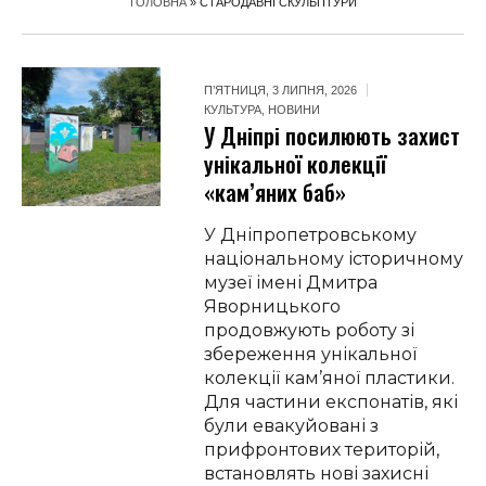
ГОЛОВНА
»
СТАРОДАВНІ СКУЛЬПТУРИ
П’ЯТНИЦЯ, 3 ЛИПНЯ, 2026
КУЛЬТУРА
,
НОВИНИ
У Дніпрі посилюють захист
унікальної колекції
«кам’яних баб»
У Дніпропетровському
національному історичному
музеї імені Дмитра
Яворницького
продовжують роботу зі
збереження унікальної
колекції кам’яної пластики.
Для частини експонатів, які
були евакуйовані з
прифронтових територій,
встановлять нові захисні