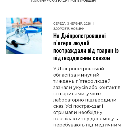
ГОЛОВНА
»
СКАЗ НА ДНІПРОПЕТРОВЩИНІ
СЕРЕДА, 3 ЧЕРВНЯ, 2026
ЗДОРОВ'Я
,
НОВИНИ
На Дніпропетровщині
п’ятеро людей
постраждали від тварин із
підтвердженим сказом
У Дніпропетровській
області за минулий
тиждень п’ятеро людей
зазнали укусів або контактів
із тваринами, у яких
лабораторно підтвердили
сказ. Усі постраждалі
отримали необхідну
профілактичну допомогу та
перебувають під медичним