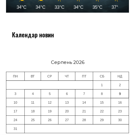
34°C
34°C
33°C
34°C
35°C
37°C
3
Календар новин
Серпень 2026
ПН
ВТ
СР
ЧТ
ПТ
СБ
НД
1
2
3
4
5
6
7
8
9
10
11
12
13
14
15
16
17
18
19
20
21
22
23
24
25
26
27
28
29
30
31