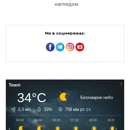
наглядом.
Ми в соцмережах:
Темпі
34°C
Безхмарне небо
2.3 м/с
33%
758
мм рт. ст.
04:00
05:00
06:00
07:00
08:00
09:00
10
‹
›