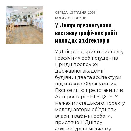
СЕРЕДА, 13 ТРАВНЯ, 2026
КУЛЬТУРА
,
НОВИНИ
У Дніпрі презентували
виставку графічних робіт
молодих архітекторів
У Дніпрі відкрили виставку
графічних робіт студентів
Придніпровської
державної академії
будівництва та архітектури
під назвою «Фрагменти».
Експозицію представили в
Артпросторі ННІ УДХТУ. У
межах мистецького проєкту
молоді автори об’єднали
власні графічні роботи,
присвячені Дніпру,
архітектурі та міському